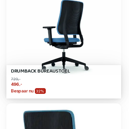
DRUMBACK BUREAUSTOEL
729,-
,-
496
Bespaar nu
32%