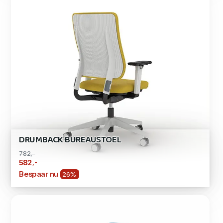
DRUMBACK BUREAUSTOEL
782,-
,-
582
Bespaar nu
26%