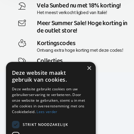
Vela Sunbed nu met 18% korting!
Het meest verkocht ligbed van Italië!
Meer Summer Sale! Hoge korting in
de outlet store!
Kortingscodes
Ontvang extra hoge korting met deze codes!
Collecties
×
Actuele en populaire collecties
Deze website maakt
gebruik van cookies.
Deze website gebruikt cookies om uw
gebruikerservaring te verbeteren. Door
KMP Kantoormeubilair
onze website te gebruiken, stemt u in met
Airport Business Park
alle cookies in overeenstemming met ons
Frankfurtstraat 29-31
Cookiebeleid.
Lees verder
1175 RH Lijnden
STRIKT NOODZAKELIJK
020-617 01 26
info@kmpkantoormeubilair.nl