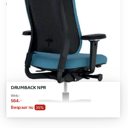
DRUMBACK NPR
864,-
,-
564
Bespaar nu
35%