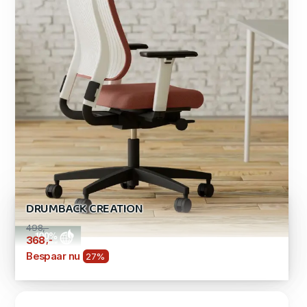
DRUMBACK CREATION
498,-
,-
368
Bespaar nu
27%