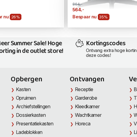
864,-
,-
564
r nu
Bespaar nu
26%
35%
eer Summer Sale! Hoge
Kortingscodes
orting in de outlet store!
Ontvang extra hoge korti
deze codes!
Opbergen
Ontvangen
Ve
Kasten
Receptie
B
Opruimen
Garderobe
T
Archiefstellingen
Kleedkamer
H
Dossierkasten
Wachtkamer
W
Presentatiekasten
Horeca
V
Ladeblokken
L