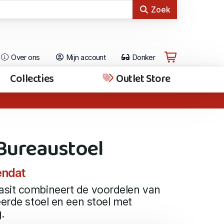
Zoek
Over ons
Mijn account
Donker
Collecties
Outlet Store
Bureaustoel
endat
sit combineert de voordelen van
eerde stoel en een stoel met
.