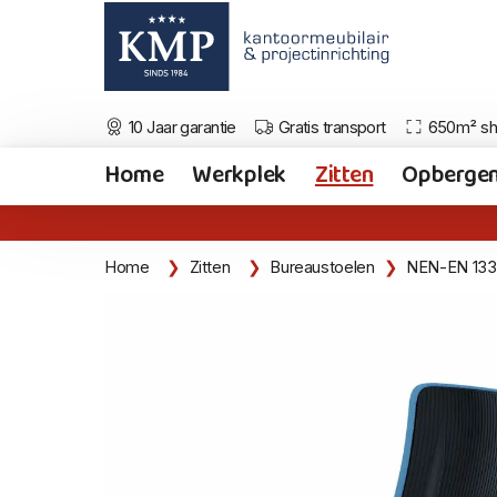
10 Jaar garantie
Gratis transport
650m² s
Home
Werkplek
Zitten
Opberge
Home
Zitten
Bureaustoelen
NEN-EN 133