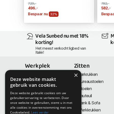
729,-
782,-
,-
,-
496
582
Bespaar nu
Bespaa
32%
Vela Sunbed nu met 18%
M
korting!
k
Het meest verkocht ligbed van
Italië!
Werkplek
Zitten
×
Bureaus
Barkrukken
Deze website maakt
Thuiswerkplek
Bureaustoelen
gebruik van cookies.
Zit-Sta bureaus
Stoelen
Deze website gebruikt cookies om uw
Directiemeubilair
Fauteuil
gebruikerservaring te verbeteren. Door
Akoestiek & Privacy
Bank & Sofa
onze website te gebruiken, stemt u in met
alle cookies in overeenstemming met ons
Tafels
Werkkrukken
Cookiebeleid.
Lees verder