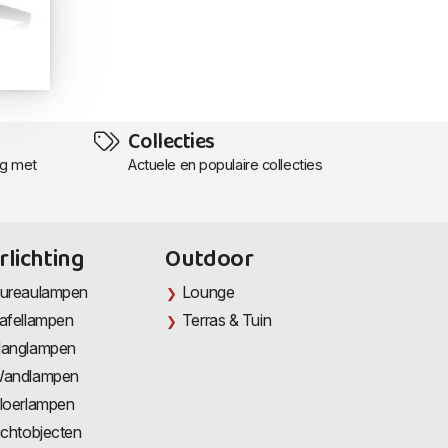
Collecties
ng met
Actuele en populaire collecties
rlichting
Outdoor
ureaulampen
Lounge
afellampen
Terras & Tuin
anglampen
andlampen
loerlampen
ichtobjecten