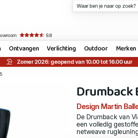
howroom
9.8
n
Ontvangen
Verlichting
Outdoor
Merken
Zomer 2026: geopend van 10.00 tot 16.00 uur
5
Drumback 
Design Martin Ball
De Drumback van Via
een volledig gestoff
netweave rugleuning