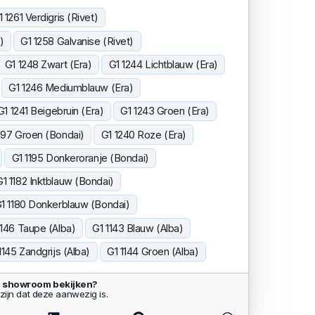
1 1261 Verdigris (Rivet)
)
G1 1258 Galvanise (Rivet)
G1 1248 Zwart (Era)
G1 1244 Lichtblauw (Era)
G1 1246 Mediumblauw (Era)
G1 1241 Beigebruin (Era)
G1 1243 Groen (Era)
197 Groen (Bondai)
G1 1240 Roze (Era)
G1 1195 Donkeroranje (Bondai)
G1 1182 Inktblauw (Bondai)
1 1180 Donkerblauw (Bondai)
1146 Taupe (Alba)
G1 1143 Blauw (Alba)
1145 Zandgrijs (Alba)
G1 1144 Groen (Alba)
e showroom bekijken?
zijn dat deze aanwezig is.