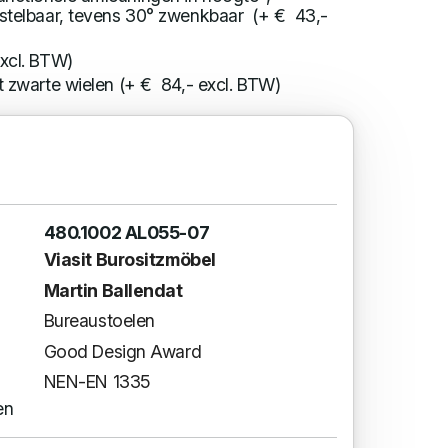
rstelbaar, tevens 30° zwenkbaar (+ € 43,-
xcl. BTW)
t zwarte wielen (+ € 84,- excl. BTW)
480.1002 AL055-07
Viasit Burositzmöbel
Martin Ballendat
Bureaustoelen
Good Design Award
NEN-EN 1335
en