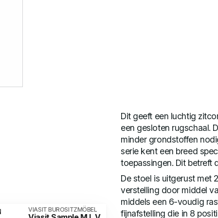
Dit geeft een luchtig zitc
een gesloten rugschaal. D
minder grondstoffen nodi
serie kent een breed spec
toepassingen. Dit betreft 
De stoel is uitgerust met
verstelling door middel van
middels een 6-voudig ra
VIASIT BUROSITZMÖBEL
fijnafstelling die in 8 posit
Viasit Sample M L V