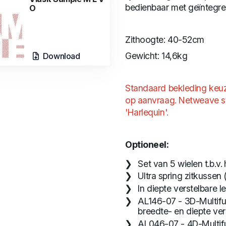
bedienbaar met geïntegr
O
Zithoogte: 40-52cm
Gewicht: 14,6kg
Download
Standaard bekleding keuze
op aanvraag. Netweave st
'Harlequin'.
Optioneel:
Set van 5 wielen t.b.v.
Ultra spring zitkussen
In diepte verstelbare 
AL146-07 - 3D-Multifu
breedte- en diepte ver
AL046-07 - 4D-Multifu