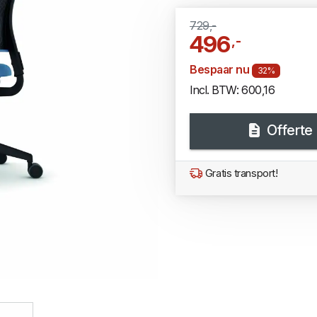
729,-
496
,-
Bespaar nu
32%
Incl. BTW: 600,16
Offerte
Gratis transport!