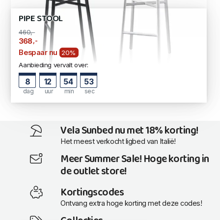
PIPE STOOL
460,-
,-
368
Bespaar nu
20%
Aanbieding vervalt over:
8
12
54
53
dag
uur
min
sec
Vela Sunbed nu met 18% korting!
Het meest verkocht ligbed van Italië!
Meer Summer Sale! Hoge korting in
de outlet store!
Kortingscodes
Ontvang extra hoge korting met deze codes!