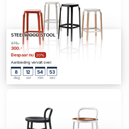
STEELWOOD STOOL
375,-
,-
300
Bespaar nu
20%
Aanbieding vervalt over:
8
12
54
53
dag
uur
min
sec