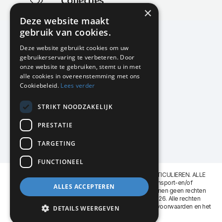
Collecties
×
Actuele en populaire collecties
Deze website maakt
gebruik van cookies.
Deze website gebruikt cookies om uw
gebruikerservaring te verbeteren. Door
KMP Kantoormeubilair
onze website te gebruiken, stemt u in met
Airport Business Park
alle cookies in overeenstemming met ons
Frankfurtstraat 29-31
Cookiebeleid.
Lees verder
1175 RH Lijnden
STRIKT NOODZAKELIJK
020-617 01 26
info@kmpkantoormeubilair.nl
PRESTATIE
Facebook
TARGETING
Instagram
FUNCTIONEEL
KMP Kantoormeubilair levert aan BEDRIJVEN en PARTICULIEREN. ALLE
GENOEMDE PRIJZEN ZIJN EXCL. 21% B.T.W. Transport-en/of
ALLES ACCEPTEREN
Montagekosten op aanvraag. Aan deze website kunnen geen rechten
worden ontleend. KMP Kantoormeubilair VOF © 2026. Alle rechten
voorbehouden. Lees voor gebruik graag de
leveringsvoorwaarden
en het
DETAILS WEERGEVEN
privacy reglement
.