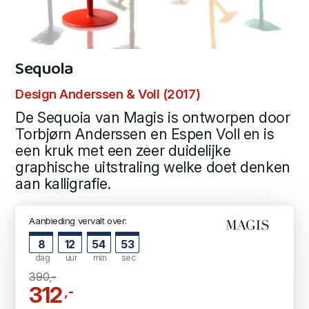
Sequola
Design Anderssen & Voll (2017)
De Sequoia van Magis is ontworpen door
Torbjørn Anderssen en Espen Voll en is
een kruk met een zeer duidelijke
graphische uitstraling welke doet denken
aan kalligrafie.
Aanbieding vervalt over:
8
12
54
53
dag
uur
min
sec
390,-
312
,-