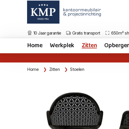
10 Jaar garantie
Gratis transport
650m² s
Home
Werkplek
Zitten
Opberge
Home
Zitten
Stoelen