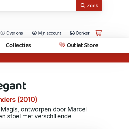
Zoek
Over ons
Mijn account
Donker
Collecties
Outlet Store
legant
nders (2010)
 Magis, ontworpen door Marcel
en stoel met verschillende