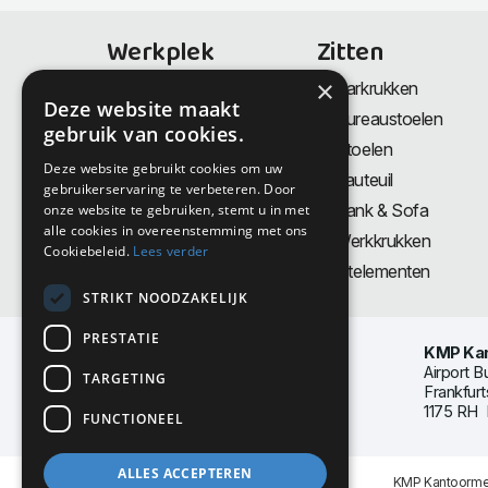
Werkplek
Zitten
×
Bureaus
Barkrukken
Deze website maakt
Thuiswerkplek
Bureaustoelen
gebruik van cookies.
Zit-Sta bureaus
Stoelen
Deze website gebruikt cookies om uw
Directiemeubilair
Fauteuil
gebruikerservaring te verbeteren. Door
Akoestiek & Privacy
Bank & Sofa
onze website te gebruiken, stemt u in met
alle cookies in overeenstemming met ons
Tafels
Werkkrukken
Cookiebeleid.
Lees verder
Vergadertafels
Zitelementen
STRIKT NOODZAKELIJK
PRESTATIE
KMP Kan
Airport B
TARGETING
Frankfurt
1175 RH 
FUNCTIONEEL
ALLES ACCEPTEREN
KMP Kantoormeu