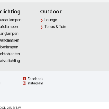
rlichting
Outdoor
ureaulampen
Lounge
afellampen
Terras & Tuin
anglampen
andlampen
loerlampen
ichtobjecten
ailverlichting
Facebook
l
Instagram
XCL. 21% B.T.W.