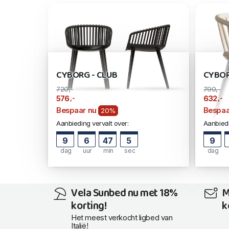
CYBORG - CLUB
CYBOR
720,-
790,-
,-
,-
576
632
Bespaar nu
Bespaa
20%
Aanbieding vervalt over:
Aanbiedi
9
6
47
5
9
dag
uur
min
sec
dag
Vela Sunbed nu met 18%
M
korting!
k
Het meest verkocht ligbed van
Italië!