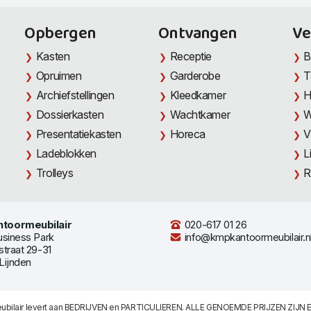
Opbergen
Ontvangen
Ve
Kasten
Receptie
B
Opruimen
Garderobe
T
Archiefstellingen
Kleedkamer
H
Dossierkasten
Wachtkamer
W
Presentatiekasten
Horeca
V
Ladeblokken
L
Trolleys
R
toormeubilair
020-617 01 26
usiness Park
info@kmpkantoormeubilair.n
straat 29-31
Lijnden
bilair levert aan BEDRIJVEN en PARTICULIEREN. ALLE GENOEMDE PRIJZEN ZIJN E