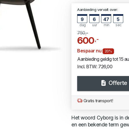
Aanbieding vervalt over:
9
6
47
5
dag
uur
min
sec
750,-
600
,-
Bespaar nu
20%
Aanbieding geldig tot 15 
Incl. BTW: 726,00
Offerte
Gratis transport!
Het woord Cyborg is in 
en een bekende term gewor