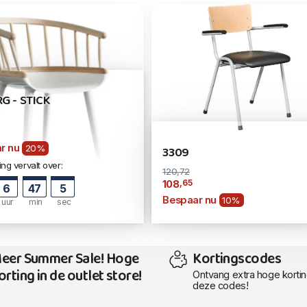
G - STICK
r nu
3309
20%
ng vervalt over:
120,72
,65
108
6
47
5
Bespaar nu
10%
uur
min
sec
eer Summer Sale! Hoge
Kortingscodes
orting in de outlet store!
Ontvang extra hoge korti
deze codes!