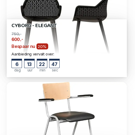
CYBORG - ELEGANT
750,-
,-
600
Bespaar nu
20%
Aanbieding vervalt over:
6
13
22
46
dag
uur
min
sec