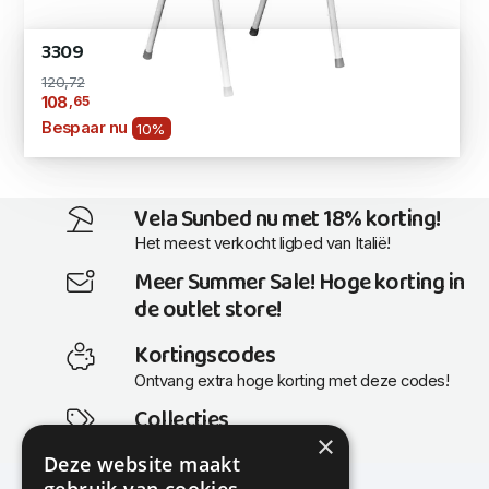
3309
120,72
,65
108
Bespaar nu
10%
Vela Sunbed nu met 18% korting!
Het meest verkocht ligbed van Italië!
Meer Summer Sale! Hoge korting in
de outlet store!
Kortingscodes
Ontvang extra hoge korting met deze codes!
Collecties
×
Actuele en populaire collecties
Deze website maakt