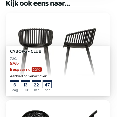
Kijk ook eens naar…
CYBORG - CLUB
720,-
,-
576
Bespaar nu
20%
Aanbieding vervalt over:
6
13
22
46
dag
uur
min
sec