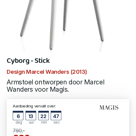
Cyborg - Stick
Design Marcel Wanders (2013)
Armstoel ontworpen door Marcel
Wanders voor Magis.
Aanbieding vervalt over:
6
13
22
46
dag
uur
min
sec
790,-