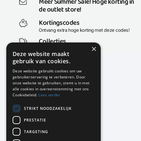
Meer Summer Sale! Hoge korting in
de outlet store!
Kortingscodes
Ontvang extra hoge korting met deze codes!
Collecties
×
Actuele en populaire collecties
Deze website maakt
gebruik van cookies.
Deze website gebruikt cookies om uw
gebruikerservaring te verbeteren. Door
KMP Kantoormeubilair
onze website te gebruiken, stemt u in met
Airport Business Park
alle cookies in overeenstemming met ons
Frankfurtstraat 29-31
Cookiebeleid.
Lees verder
1175 RH Lijnden
STRIKT NOODZAKELIJK
020-617 01 26
info@kmpkantoormeubilair.nl
PRESTATIE
Facebook
TARGETING
Instagram