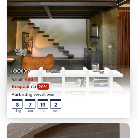
BOOKY
,-
496
Vanaf
Bespaar nu
20%
Aanbieding vervalt over:
8
7
19
1
dag
uur
min
sec