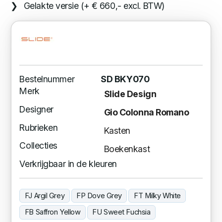
Gelakte versie (+ € 660,- excl. BTW)
Bestelnummer
SD BKY070
Merk
Slide Design
Designer
Gio Colonna Romano
Rubrieken
Kasten
Collecties
Boekenkast
Verkrijgbaar in de kleuren
FJ Argil Grey
FP Dove Grey
FT Milky White
FB Saffron Yellow
FU Sweet Fuchsia