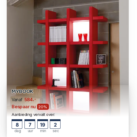
MYBOOK
,-
584
Vanaf
Bespaar nu
20%
Aanbieding vervalt over:
8
7
19
1
dag
uur
min
sec