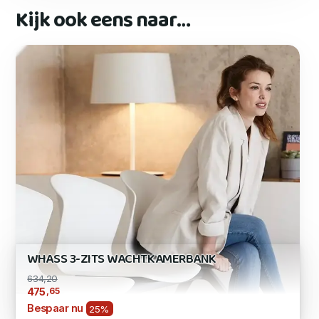
Kijk ook eens naar…
WHASS 3-ZITS WACHTKAMERBANK
634,20
,65
475
Bespaar nu
25%