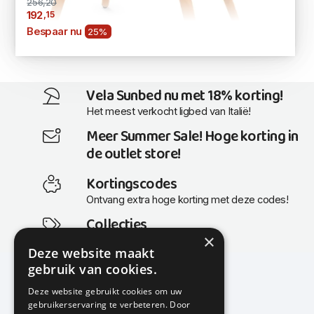
256,20
,15
192
Bespaar nu
25%
Vela Sunbed nu met 18% korting!
Het meest verkocht ligbed van Italië!
Meer Summer Sale! Hoge korting in
de outlet store!
Kortingscodes
Ontvang extra hoge korting met deze codes!
Collecties
×
Actuele en populaire collecties
Deze website maakt
gebruik van cookies.
Deze website gebruikt cookies om uw
gebruikerservaring te verbeteren. Door
KMP Kantoormeubilair