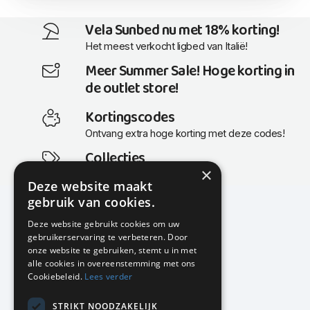
Vela Sunbed nu met 18% korting!
Het meest verkocht ligbed van Italië!
Meer Summer Sale! Hoge korting in
de outlet store!
Kortingscodes
Ontvang extra hoge korting met deze codes!
Collecties
×
Actuele en populaire collecties
Deze website maakt
gebruik van cookies.
Deze website gebruikt cookies om uw
gebruikerservaring te verbeteren. Door
KMP Kantoormeubilair
onze website te gebruiken, stemt u in met
Airport Business Park
alle cookies in overeenstemming met ons
Frankfurtstraat 29-31
Cookiebeleid.
Lees verder
1175 RH Lijnden
STRIKT NOODZAKELIJK