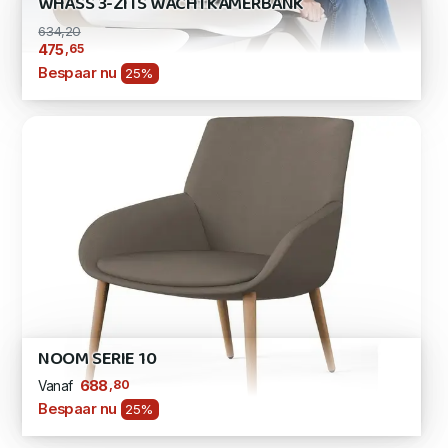
WHASS 3-ZITS WACHTKAMERBANK
634,20
,65
475
Bespaar nu
25%
NOOM SERIE 10
,80
688
Vanaf
Bespaar nu
25%