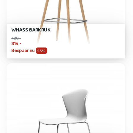
WHASS BARKRUK
420,-
,-
315
Bespaar nu
25%