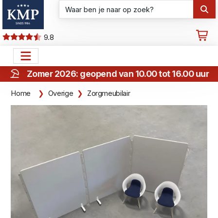
9.8
Zomer 2026: geopend van 10.00 tot 16.00 uur
Home
Overige
Zorgmeubilair