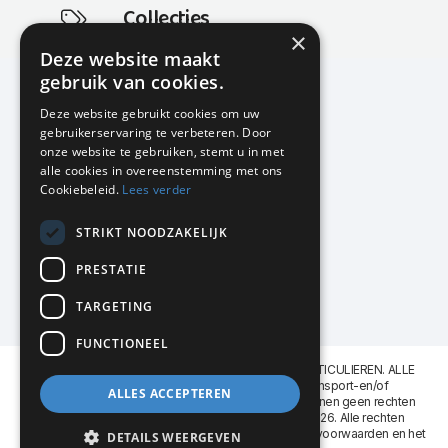
Collecties
×
Actuele en populaire collecties
Deze website maakt
gebruik van cookies.
Deze website gebruikt cookies om uw
gebruikerservaring te verbeteren. Door
KMP Kantoormeubilair
onze website te gebruiken, stemt u in met
Airport Business Park
alle cookies in overeenstemming met ons
Frankfurtstraat 29-31
Cookiebeleid.
Lees verder
1175 RH Lijnden
STRIKT NOODZAKELIJK
020-617 01 26
info@kmpkantoormeubilair.nl
PRESTATIE
Facebook
TARGETING
Instagram
FUNCTIONEEL
KMP Kantoormeubilair levert aan BEDRIJVEN en PARTICULIEREN. ALLE
GENOEMDE PRIJZEN ZIJN EXCL. 21% B.T.W. Transport-en/of
ALLES ACCEPTEREN
Montagekosten op aanvraag. Aan deze website kunnen geen rechten
worden ontleend. KMP Kantoormeubilair VOF © 2026. Alle rechten
voorbehouden. Lees voor gebruik graag de
leveringsvoorwaarden
en het
DETAILS WEERGEVEN