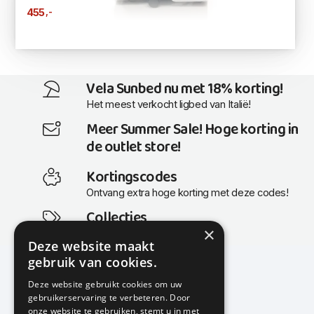
,-
455
Vela Sunbed nu met 18% korting!
Het meest verkocht ligbed van Italië!
Meer Summer Sale! Hoge korting in
de outlet store!
Kortingscodes
Ontvang extra hoge korting met deze codes!
Collecties
×
Actuele en populaire collecties
Deze website maakt
gebruik van cookies.
Deze website gebruikt cookies om uw
gebruikerservaring te verbeteren. Door
KMP Kantoormeubilair
onze website te gebruiken, stemt u in met