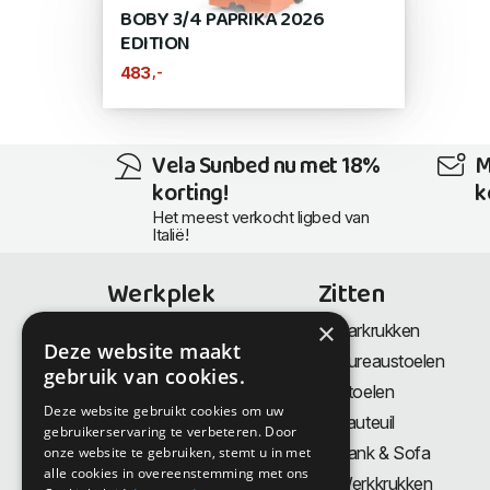
BOBY 3/4 PAPRIKA 2026
EDITION
,-
483
Vela Sunbed nu met 18%
M
korting!
k
Het meest verkocht ligbed van
Italië!
Werkplek
Zitten
×
Bureaus
Barkrukken
Deze website maakt
Thuiswerkplek
Bureaustoelen
gebruik van cookies.
Zit-Sta bureaus
Stoelen
Deze website gebruikt cookies om uw
Directiemeubilair
Fauteuil
gebruikerservaring te verbeteren. Door
Akoestiek & Privacy
Bank & Sofa
onze website te gebruiken, stemt u in met
alle cookies in overeenstemming met ons
Tafels
Werkkrukken