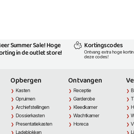
eer Summer Sale! Hoge
Kortingscodes
orting in de outlet store!
Ontvang extra hoge korti
deze codes!
Opbergen
Ontvangen
Ve
Kasten
Receptie
B
Opruimen
Garderobe
T
Archiefstellingen
Kleedkamer
H
Dossierkasten
Wachtkamer
W
Presentatiekasten
Horeca
V
Ladeblokken
L