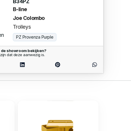
B34PZ
B-line
Joe Colombo
Trolleys
en
PZ Provenza Purple
n de showroom bekijken?
zijn dat deze aanwezig is.