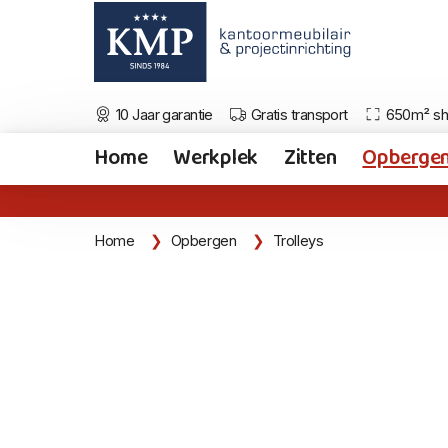
10 Jaar garantie
Gratis transport
650m² s
Home
Werkplek
Zitten
Opberge
Home
Opbergen
Trolleys