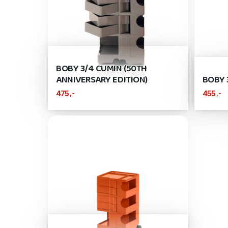
BOBY 3/4 CUMIN (50TH
ANNIVERSARY EDITION)
BOBY 
,-
,-
475
455