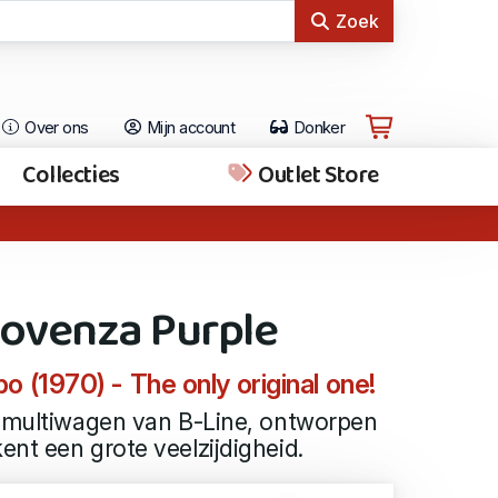
Zoek
Over ons
Mijn account
Donker
Collecties
Outlet Store
rovenza Purple
 (1970) - The only original one!
f multiwagen van B-Line, ontworpen
nt een grote veelzijdigheid.