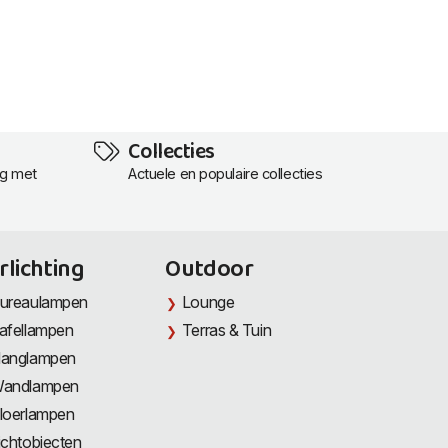
Collecties
ng met
Actuele en populaire collecties
rlichting
Outdoor
ureaulampen
Lounge
afellampen
Terras & Tuin
anglampen
andlampen
loerlampen
ichtobjecten