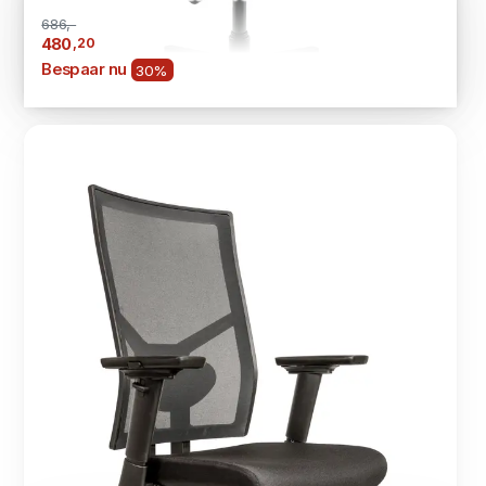
686,-
,20
480
Bespaar nu
30%