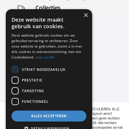
Collecties
×
Actuele en populaire collecties
Deze website maakt
gebruik van cookies.
Deze website gebruikt cookies om uw
gebruikerservaring te verbeteren. Door
KMP Kantoormeubilair
onze website te gebruiken, stemt u in met
Airport Business Park
alle cookies in overeenstemming met ons
Frankfurtstraat 29-31
Cookiebeleid.
Lees verder
1175 RH Lijnden
STRIKT NOODZAKELIJK
020-617 01 26
info@kmpkantoormeubilair.nl
PRESTATIE
Facebook
TARGETING
Instagram
FUNCTIONEEL
KMP Kantoormeubilair levert aan BEDRIJVEN en PARTICULIEREN. ALLE
GENOEMDE PRIJZEN ZIJN EXCL. 21% B.T.W. Transport-en/of
ALLES ACCEPTEREN
Montagekosten op aanvraag. Aan deze website kunnen geen rechten
worden ontleend. KMP Kantoormeubilair VOF © 2026. Alle rechten
voorbehouden. Lees voor gebruik graag de
leveringsvoorwaarden
en het
DETAILS WEERGEVEN