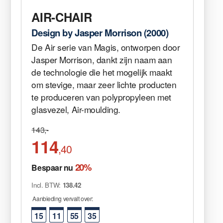
AIR-CHAIR
Design by Jasper Morrison (2000)
De Air serie van Magis, ontworpen door
Jasper Morrison, dankt zijn naam aan
de technologie die het mogelijk maakt
om stevige, maar zeer lichte producten
te produceren van polypropyleen met
glasvezel, Air-moulding.
143,-
114
,40
20%
Bespaar nu
Incl. BTW:
138.42
Aanbieding vervalt over:
15
11
55
35