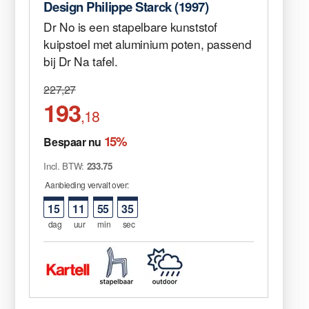
Design Philippe Starck (1997)
Dr No is een stapelbare kunststof
kuipstoel met aluminium poten, passend
bij Dr Na tafel.
227,27
193
,18
15%
Bespaar nu
Incl. BTW:
233.75
Aanbieding vervalt over:
15
11
55
35
dag
uur
min
sec