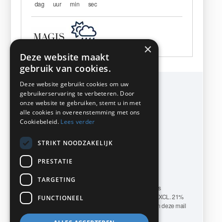
dag
uur
min
sec
×
Deze website maakt
gebruik van cookies.
Deze website gebruikt cookies om uw
KMP Kantoormeubilair
gebruikerservaring te verbeteren. Door
Airport Business Park
onze website te gebruiken, stemt u in met
Frankfurtstraat 29-31
alle cookies in overeenstemming met ons
1175 RH Lijnden
Cookiebeleid.
Lees verder
Telefoon 020-617 01 26
info@kmpkantoormeubilair.nl
STRIKT NOODZAKELIJK
PRESTATIE
www.kmpkantoormeubilair.nl
TARGETING
KMP Kantoormeubilair levert zowel aan BEDRIJVEN als
PARTICULIEREN. ALLE GENOEMDE PRIJZEN ZIJN EXCL. 21%
FUNCTIONEEL
B.T.W. Transport-en/of montagekosten op aanvraag. Aan deze mail
kunnen geen rechten worden ontleend.