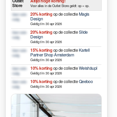
Outlet
Altijd hoge korting!
Store
Voor alles in de Outlet Store geldt: op = op.
20% korting
op de collectie
Magis
Geen code
Design
nodig
Geldig t/m 30 apr 2026
20% korting
op de collectie
Slide
Geen code
Design
nodig
Geldig t/m 30 apr 2026
15% korting
op de collectie
Kartell
Geen code
Partner Shop Amsterdam
nodig
Geldig t/m 30 apr 2026
10% korting
op de collectie
Weishäupl
Geen code
Geldig t/m 30 apr 2026
nodig
10% korting
op de collectie
Qeeboo
Geen code
Geldig t/m 30 apr 2026
nodig