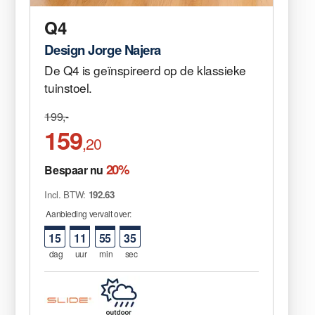
Q4
Design Jorge Najera
De Q4 is geïnspireerd op de klassieke
tuinstoel.
199,-
159
,20
20%
Bespaar nu
Incl. BTW:
192.63
Aanbieding vervalt over:
15
11
55
35
dag
uur
min
sec