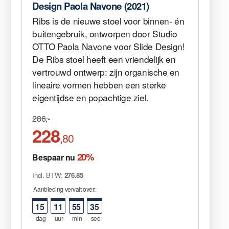
Design Paola Navone (2021)
Ribs is de nieuwe stoel voor binnen- én
buitengebruik, ontworpen door Studio
OTTO Paola Navone voor Slide Design!
De Ribs stoel heeft een vriendelijk en
vertrouwd ontwerp: zijn organische en
lineaire vormen hebben een sterke
eigentijdse en popachtige ziel.
286,-
228
,80
20%
Bespaar nu
Incl. BTW:
276.85
Aanbieding vervalt over:
15
11
55
35
dag
uur
min
sec