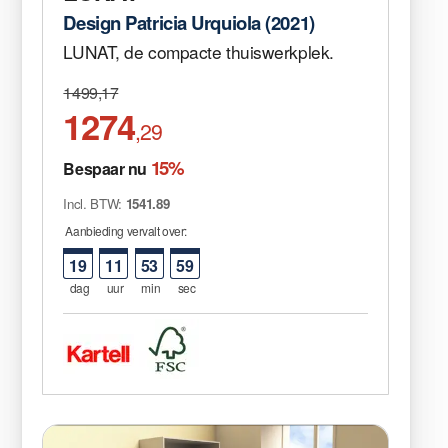
Design Patricia Urquiola (2021)
LUNAT, de compacte thuiswerkplek.
1499,17
1274
,29
15%
Bespaar nu
Incl. BTW:
1541.89
Aanbieding vervalt over:
19
11
53
59
dag
uur
min
sec