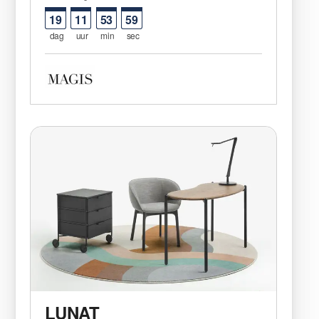
19
11
53
59
dag
uur
min
sec
LUNAT