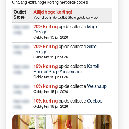
Ontvang extra hoge korting met deze codes!
Outlet
Altijd hoge korting!
Store
Voor alles in de Outlet Store geldt: op = op.
20% korting
op de collectie
Magis
Geen code
Design
nodig
Geldig t/m 15 jun 2026
20% korting
op de collectie
Slide
Geen code
Design
nodig
Geldig t/m 15 jun 2026
15% korting
op de collectie
Kartell
Geen code
Partner Shop Amsterdam
nodig
Geldig t/m 15 jun 2026
10% korting
op de collectie
Weishäupl
Geen code
Geldig t/m 15 jun 2026
nodig
10% korting
op de collectie
Qeeboo
Geen code
Geldig t/m 15 jun 2026
nodig