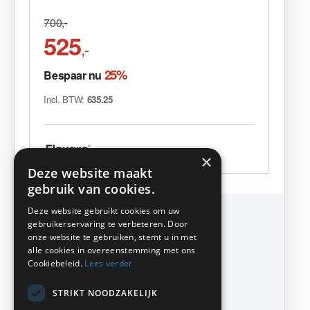
700,-
525
,-
25%
Bespaar nu
Incl. BTW:
635.25
×
Deze website maakt
gebruik van cookies.
Deze website gebruikt cookies om uw
KMP Kantoormeubilair
gebruikerservaring te verbeteren. Door
Airport Business Park
onze website te gebruiken, stemt u in met
Frankfurtstraat 29-31
alle cookies in overeenstemming met ons
1175 RH Lijnden
Cookiebeleid.
Lees verder
Telefoon 020-617 01 26
info@kmpkantoormeubilair.nl
STRIKT NOODZAKELIJK