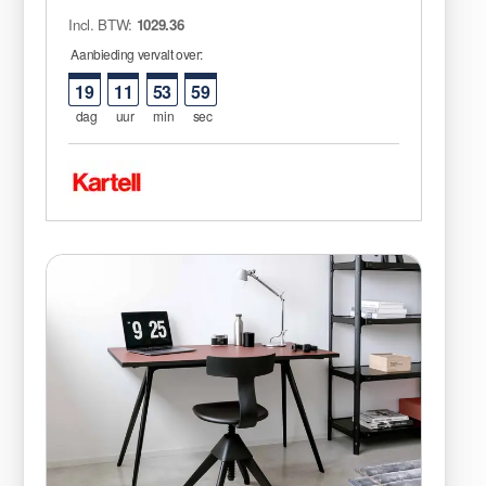
Incl. BTW:
1029.36
Aanbieding vervalt over:
19
11
53
59
dag
uur
min
sec