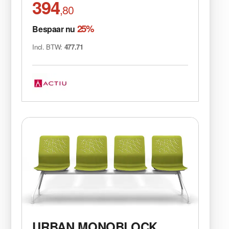
394
,80
25%
Bespaar nu
Incl. BTW:
477.71
URBAN MONOBLOCK