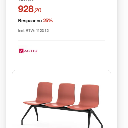
928
,20
25%
Bespaar nu
Incl. BTW:
1123.12