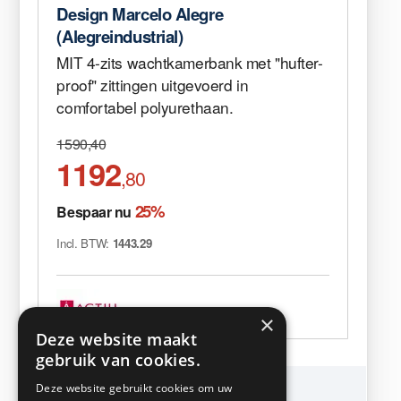
Design Marcelo Alegre
(Alegreindustrial)
MIT 4-zits wachtkamerbank met "hufter-
proof" zittingen uitgevoerd in
comfortabel polyurethaan.
1590,40
1192
,80
25%
Bespaar nu
Incl. BTW:
1443.29
×
Deze website maakt
gebruik van cookies.
Deze website gebruikt cookies om uw
KMP Kantoormeubilair