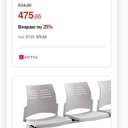
634,20
475
,65
25%
Bespaar nu
Incl. BTW:
575.54