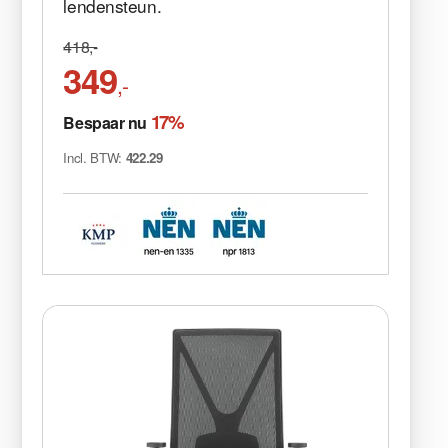
lendensteun.
418,-
349
,-
17%
Bespaar nu
Incl. BTW:
422.29