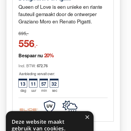
Queen of Love is een unieke en riante
fauteuil gemaakt door de ontwerper
Graziano Moro en Renato Pigatti.
695,-
556
,-
20%
Bespaar nu
Incl. BTW:
672.76
Aanbieding vervalt over:
13
11
57
32
dag
uur
min
sec
×
Deze website maakt
gebruik van cookies.