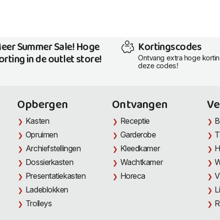
eer Summer Sale! Hoge
Kortingscodes
orting in de outlet store!
Ontvang extra hoge korti
deze codes!
Opbergen
Ontvangen
Ve
Kasten
Receptie
B
Opruimen
Garderobe
T
Archiefstellingen
Kleedkamer
H
Dossierkasten
Wachtkamer
W
Presentatiekasten
Horeca
V
Ladeblokken
L
Trolleys
R