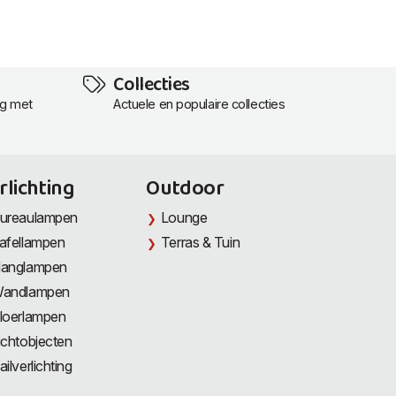
Collecties
ng met
Actuele en populaire collecties
rlichting
Outdoor
ureaulampen
Lounge
afellampen
Terras & Tuin
anglampen
andlampen
loerlampen
ichtobjecten
ailverlichting