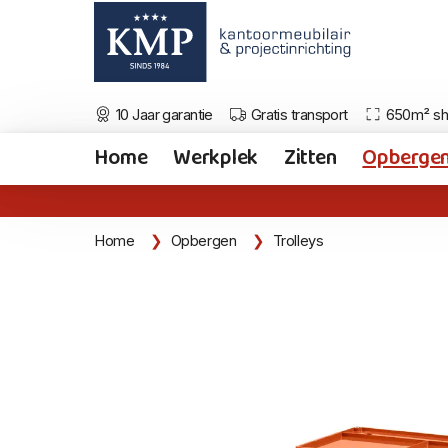
10 Jaar garantie
Gratis transport
650m² s
Home
Werkplek
Zitten
Opberge
Home
Opbergen
Trolleys