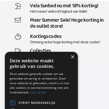
Vela Sunbed nu met 18% korting!
Het meest verkocht ligbed van Italië!
Meer Summer Sale! Hoge korting in
de outlet store!
Kortingscodes
Ontvang extra hoge korting met deze codes!
Collecties
×
Actuele en populaire collecties
Deze website maakt
gebruik van cookies.
Deze website gebruikt cookies om uw
gebruikerservaring te verbeteren. Door
KMP Kantoormeubilair
onze website te gebruiken, stemt u in met
Airport Business Park
alle cookies in overeenstemming met ons
Frankfurtstraat 29-31
Cookiebeleid.
Lees verder
1175 RH Lijnden
STRIKT NOODZAKELIJK
020-617 01 26