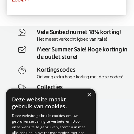
Vela Sunbed nu met 18% korting!
Het meest verkocht ligbed van Italië!
Meer Summer Sale! Hoge korting in
de outlet store!
Kortingscodes
Ontvang extra hoge korting met deze codes!
Collecties
×
Actuele en populaire collecties
Deze website maakt
gebruik van cookies.
Deze website gebruikt cookies om uw
gebruikerservaring te verbeteren. Door
KMP Kantoormeubilair
onze website te gebruiken, stemt u in met
Airport Business Park
alle cookies in overeenstemming met ons