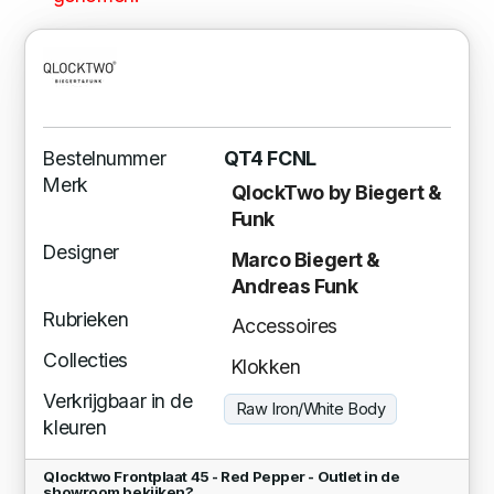
Bestelnummer
QT4 FCNL
Merk
QlockTwo by Biegert &
Funk
Designer
Marco Biegert &
Andreas Funk
Rubrieken
Accessoires
Collecties
Klokken
Verkrijgbaar in de
Raw Iron/White Body
kleuren
Qlocktwo Frontplaat 45 - Red Pepper - Outlet in de
showroom bekijken?