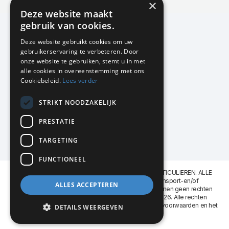
×
Actuele en populaire collecties
Deze website maakt
gebruik van cookies.
Deze website gebruikt cookies om uw
gebruikerservaring te verbeteren. Door
KMP Kantoormeubilair
onze website te gebruiken, stemt u in met
Airport Business Park
alle cookies in overeenstemming met ons
Frankfurtstraat 29-31
Cookiebeleid.
Lees verder
1175 RH Lijnden
STRIKT NOODZAKELIJK
020-617 01 26
info@kmpkantoormeubilair.nl
PRESTATIE
Facebook
TARGETING
Instagram
FUNCTIONEEL
KMP Kantoormeubilair levert aan BEDRIJVEN en PARTICULIEREN. ALLE
GENOEMDE PRIJZEN ZIJN EXCL. 21% B.T.W. Transport-en/of
ALLES ACCEPTEREN
Montagekosten op aanvraag. Aan deze website kunnen geen rechten
worden ontleend. KMP Kantoormeubilair VOF © 2026. Alle rechten
voorbehouden. Lees voor gebruik graag de
leveringsvoorwaarden
en het
DETAILS WEERGEVEN
privacy reglement
.