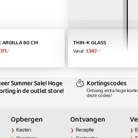
K ARGILLA 80 CM
THIN-K GLASS
,-
,-
.171
1.367
Vanaf
eer Summer Sale! Hoge
Kortingscodes
orting in de outlet store!
Ontvang extra hoge korti
deze codes!
Opbergen
Ontvangen
Ve
Kasten
Receptie
B