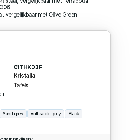
t staal, vergelijkbaar met Terracotta
PO06
al, vergelijkbaar met Olive Green
01THK03F
Kristalia
Tafels
en
Sand grey
Anthracite grey
Black
owroom bekijken?