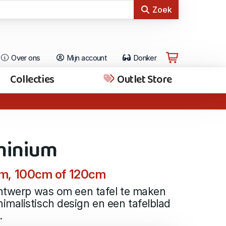
Zoek
Over ons
Mijn account
Donker
Collecties
Outlet Store
minium
m, 100cm of 120cm
ontwerp was om een tafel te maken
malistisch design en een tafelblad
.