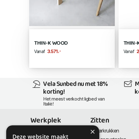
THIN-K WOOD
THIN-
,-
3.571
2
Vanaf
Vanaf
Vela Sunbed nu met 18%
M
korting!
k
Het meest verkocht ligbed van
Italië!
Werkplek
Zitten
×
Bureaus
Barkrukken
Deze website maakt