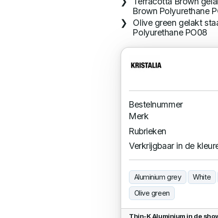
Terracotta Brown gelak
Brown Polyurethane 
Olive green gelakt sta
Polyurethane PO08
Bestelnummer
Merk
Rubrieken
Verkrijgbaar in de kleur
Aluminium grey
White
Olive green
Thin-K Aluminium in de sh