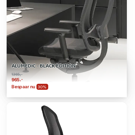
ALUMEDIC - BLACK EDITION
1365,-
,-
965
Bespaar nu
30%