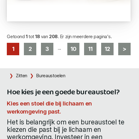
Getoond
1
tot
18
van
208
. Er zijn meerdere pagina's.
...
1
2
3
10
11
12
>
Zitten
Bureaustoelen
Hoe kies je een goede bureaustoel?
Kies een stoel die bij lichaam en
werkomgeving past.
Het is belangrijk om een bureaustoel te
kiezen die past bij je lichaam en
werkomgeving. Investeer in een