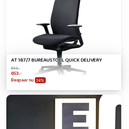
AT 187/7 BUREAUSTOEL QUICK DELIVERY
853,-
,-
653
Bespaar nu
24%