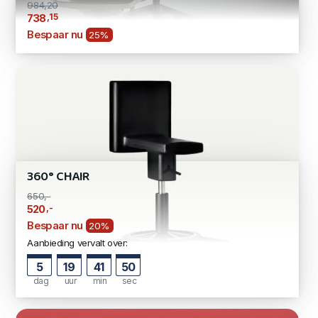
984,20
,15
738
Bespaar nu
25%
360° CHAIR
650,-
,-
520
Bespaar nu
20%
Aanbieding vervalt over:
5
19
41
48
dag
uur
min
sec