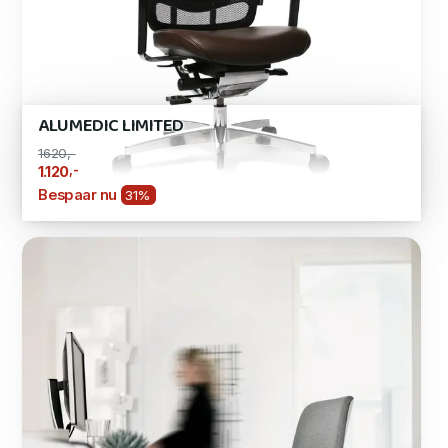
ALUMEDIC LIMITED
1620,-
,-
1.120
Bespaar nu
31%