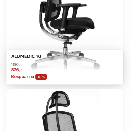
ALUMEDIC 10
1180,-
,-
826
Bespaar nu
30%