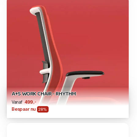
A+S WORK CHAIR - RHYTHM
,-
499
Vanaf
Bespaar nu
28%