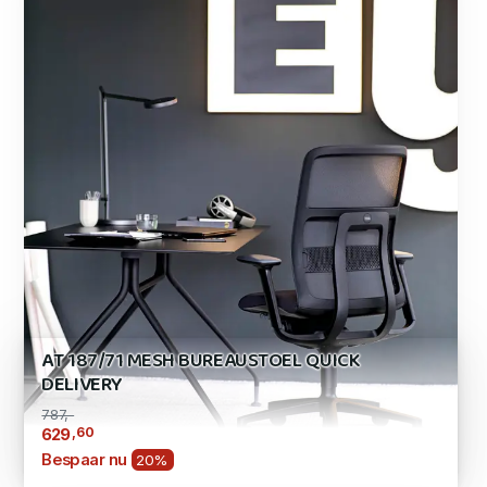
AT 187/71 MESH BUREAUSTOEL QUICK
DELIVERY
787,-
,60
629
Bespaar nu
20%