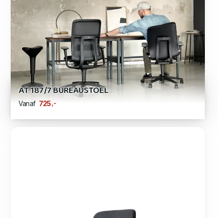
AT 187/7 BUREAUSTOEL
,-
725
Vanaf