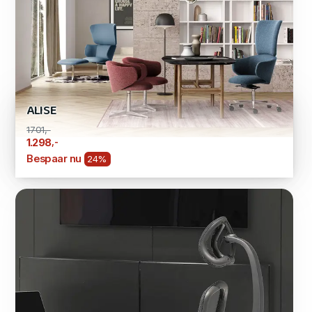
ALISE
1701,-
,-
1.298
Bespaar nu
24%