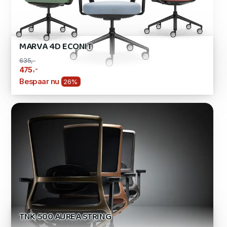
MARVA 4D ECONIT
635,-
,-
475
Bespaar nu
26%
TNK 500 AUREA STRING