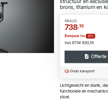
structuur en exclusie
brons, titanium en k
984,20
738
,15
Bespaar nu
25%
Incl. BTW: 893,16
Offerte
Gratis transport!
Lichtgewicht en slank, dan
functionele en mechanisc
stoel.