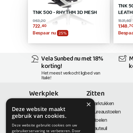
TNK 5
TNK 500 - RHYTHM 3D MESH
LEATH
963,20
1531,60
,40
,7
722
1.148
Bespaar nu
Bespaa
25%
Vela Sunbed nu met 18%
M
korting!
k
Het meest verkocht ligbed van
Italië!
Werkplek
Zitten
×
Bureaus
Barkrukken
Deze website maakt
Thuiswerkplek
Bureaustoelen
gebruik van cookies.
Zit-Sta bureaus
Stoelen
Deze website gebruikt cookies om uw
Directiemeubilair
Fauteuil
gebruikerservaring te verbeteren. Door