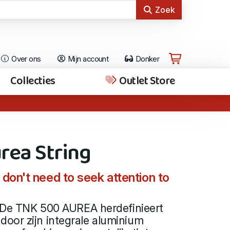
Zoek
Over ons
Mijn account
Donker
Collecties
Outlet Store
rea String
 don't need to seek attention to
: De TNK 500 AUREA herdefinieert
oor zijn integrale aluminium