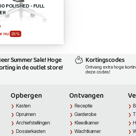
00 POLISHED - FULL
ER
0
r nu
25%
eer Summer Sale! Hoge
Kortingscodes
orting in de outlet store!
Ontvang extra hoge korti
deze codes!
Opbergen
Ontvangen
Ve
Kasten
Receptie
B
Opruimen
Garderobe
T
Archiefstellingen
Kleedkamer
H
Dossierkasten
Wachtkamer
W