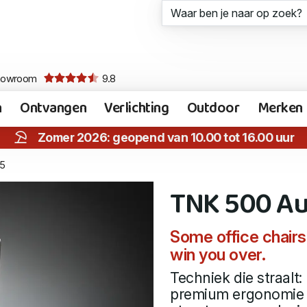
howroom
9.8
n
Ontvangen
Verlichting
Outdoor
Merken
Zomer 2026: geopend van 10.00 tot 16.00 uur
5
TNK 500 Au
Some office chairs
win you over.
Techniek die straalt
premium ergonomie d