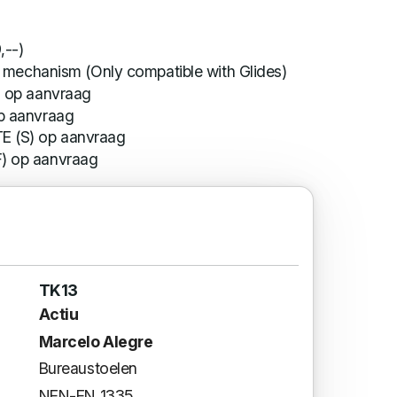
,--)
urn mechanism (Only compatible with Glides)
) op aanvraag
op aanvraag
TE (S) op aanvraag
F) op aanvraag
TK13
Actiu
Marcelo Alegre
Bureaustoelen
NEN-EN 1335