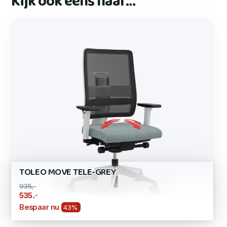
Kijk ook eens naar…
TOLEO MOVE TELE-GREY
935,-
,-
535
Bespaar nu
43%