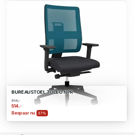
BUREAUSTOEL TOLEO NPR
814,-
,-
514
Bespaar nu
37%