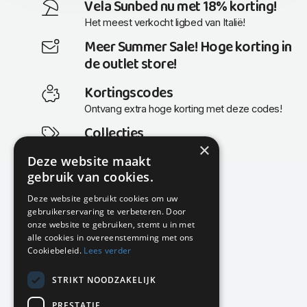
Vela Sunbed nu met 18% korting!
Het meest verkocht ligbed van Italië!
Meer Summer Sale! Hoge korting in
de outlet store!
Kortingscodes
Ontvang extra hoge korting met deze codes!
Collecties
×
Actuele en populaire collecties
Deze website maakt
gebruik van cookies.
Deze website gebruikt cookies om uw
gebruikerservaring te verbeteren. Door
KMP Kantoormeubilair
onze website te gebruiken, stemt u in met
Airport Business Park
alle cookies in overeenstemming met ons
Frankfurtstraat 29-31
Cookiebeleid.
Lees verder
1175 RH Lijnden
STRIKT NOODZAKELIJK
020-617 01 26
info@kmpkantoormeubilair.nl
PRESTATIE