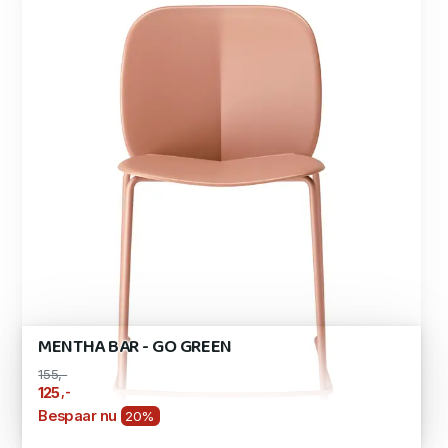
MENTHA BAR - GO GREEN
155,-
,-
125
Bespaar nu
20%