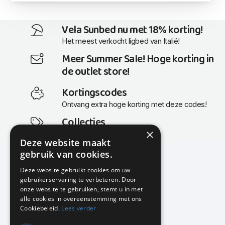
Vela Sunbed nu met 18% korting!
Het meest verkocht ligbed van Italië!
Meer Summer Sale! Hoge korting in
de outlet store!
Kortingscodes
Ontvang extra hoge korting met deze codes!
Collecties
×
Actuele en populaire collecties
Deze website maakt
gebruik van cookies.
Deze website gebruikt cookies om uw
gebruikerservaring te verbeteren. Door
KMP Kantoormeubilair
onze website te gebruiken, stemt u in met
Airport Business Park
alle cookies in overeenstemming met ons
Frankfurtstraat 29-31
Cookiebeleid.
Lees verder
1175 RH Lijnden