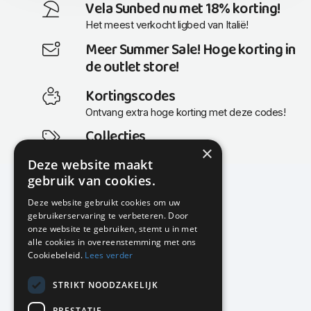
Vela Sunbed nu met 18% korting!
Het meest verkocht ligbed van Italië!
Meer Summer Sale! Hoge korting in
de outlet store!
Kortingscodes
Ontvang extra hoge korting met deze codes!
Collecties
×
Actuele en populaire collecties
Deze website maakt
gebruik van cookies.
Deze website gebruikt cookies om uw
gebruikerservaring te verbeteren. Door
KMP Kantoormeubilair
onze website te gebruiken, stemt u in met
Airport Business Park
alle cookies in overeenstemming met ons
Frankfurtstraat 29-31
Cookiebeleid.
Lees verder
1175 RH Lijnden
STRIKT NOODZAKELIJK
020-617 01 26
info@kmpkantoormeubilair.nl
PRESTATIE