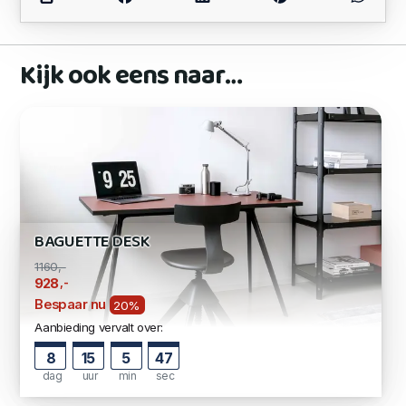
Kijk ook eens naar…
BAGUETTE DESK
1160,-
,-
928
Bespaar nu
20%
Aanbieding vervalt over:
8
15
5
47
dag
uur
min
sec