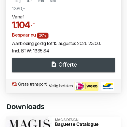
dag
uur
min
sec
1380,-
Vanaf
1.104
,-
Bespaar nu
20%
Aanbieding geldig tot 15 augustus 2026 23:00.
Incl. BTW: 1335,84
Offerte
Gratis transport!
Veilig betalen
Downloads
MAGIS DESIGN
Baguette Catalogue