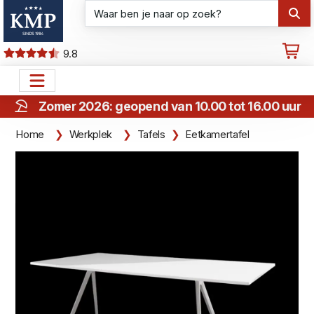
9.8
Zomer 2026: geopend van 10.00 tot 16.00 uur
Home
Werkplek
Tafels
Eetkamertafel