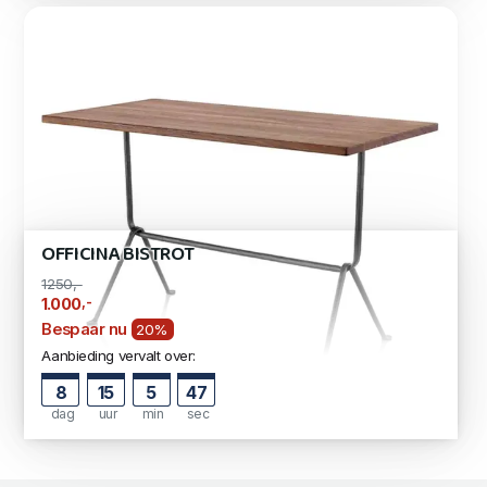
OFFICINA BISTROT
1250,-
,-
1.000
Bespaar nu
20%
Aanbieding vervalt over:
8
15
5
47
dag
uur
min
sec