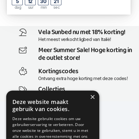
5
12
30
20
dag
uur
min
sec
Vela Sunbed nu met 18% korting!
Het meest verkocht ligbed van Italië!
Meer Summer Sale! Hoge korting in
de outlet store!
Kortingscodes
Ontvang extra hoge korting met deze codes!
Collecties
×
Actuele en populaire collecties
Deze website maakt
gebruik van cookies.
Deze website gebruikt cookies om uw
gebruikerservaring te verbeteren. Door
KMP Kantoormeubilair
onze website te gebruiken, stemt u in met
Airport Business Park
alle cookies in overeenstemming met ons