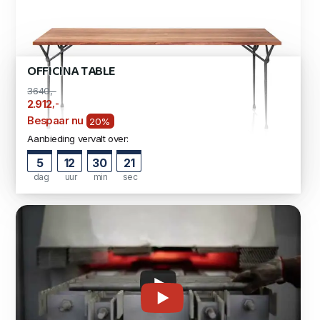
OFFICINA TABLE
3640,-
,-
2.912
Bespaar nu
20%
Aanbieding vervalt over:
5
12
30
20
dag
uur
min
sec