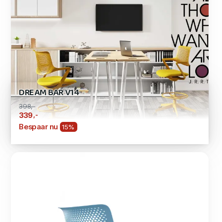
DREAM BAR V14
398,-
,-
339
Bespaar nu
15%