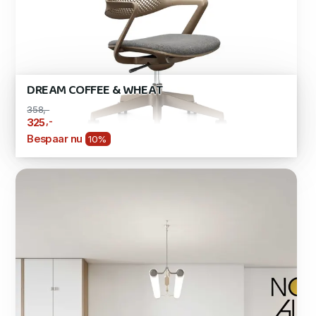
DREAM COFFEE & WHEAT
358,-
,-
325
Bespaar nu
10%