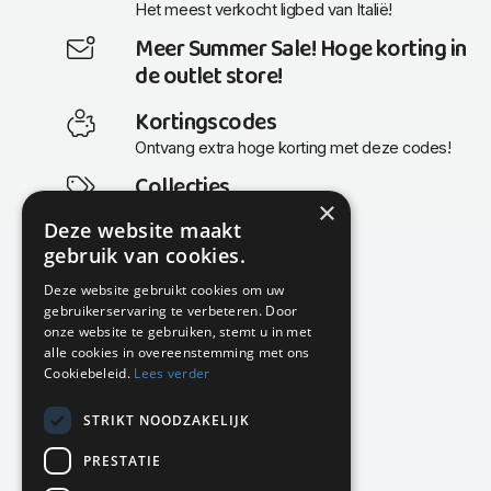
Het meest verkocht ligbed van Italië!
Meer Summer Sale! Hoge korting in
de outlet store!
Kortingscodes
Ontvang extra hoge korting met deze codes!
Collecties
×
Actuele en populaire collecties
Deze website maakt
gebruik van cookies.
Deze website gebruikt cookies om uw
gebruikerservaring te verbeteren. Door
KMP Kantoormeubilair
onze website te gebruiken, stemt u in met
Airport Business Park
alle cookies in overeenstemming met ons
Frankfurtstraat 29-31
Cookiebeleid.
Lees verder
1175 RH Lijnden
STRIKT NOODZAKELIJK
020-617 01 26
info@kmpkantoormeubilair.nl
PRESTATIE