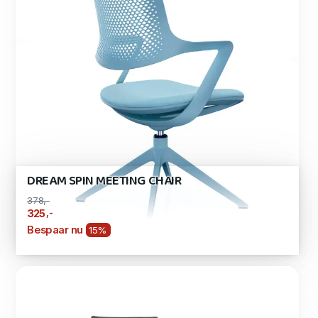
DREAM SPIN MEETING CHAIR
378,-
,-
325
Bespaar nu
15%