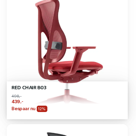
RED CHAIR B03
498,-
,-
439
Bespaar nu
12%