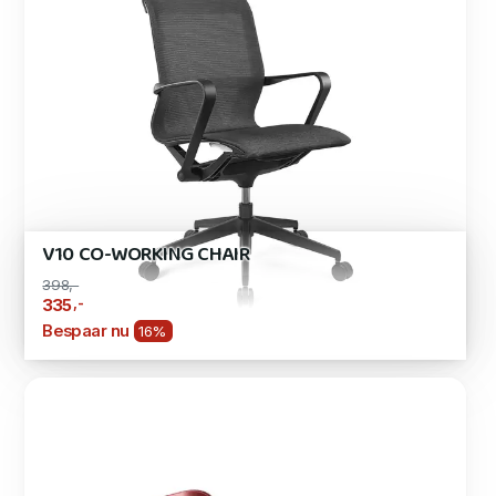
V10 CO-WORKING CHAIR
398,-
,-
335
Bespaar nu
16%