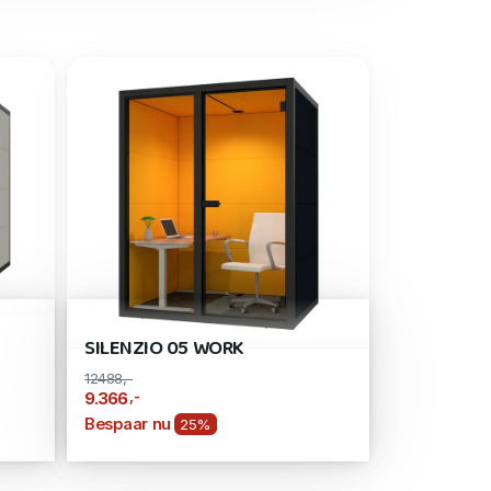
SILENZIO 05 WORK
12488,-
,-
9.366
Bespaar nu
25%