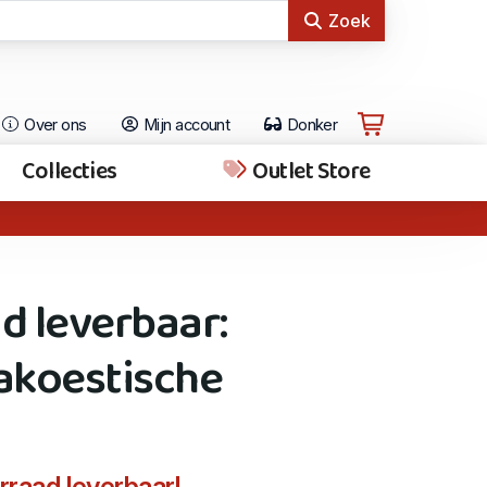
Zoek
Over ons
Mijn account
Donker
Collecties
Outlet Store
d leverbaar:
 akoestische
orraad leverbaar!