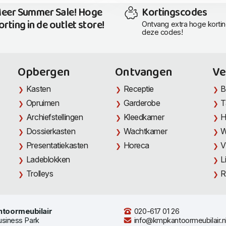
eer Summer Sale! Hoge
Kortingscodes
orting in de outlet store!
Ontvang extra hoge korti
deze codes!
Opbergen
Ontvangen
Ve
Kasten
Receptie
B
Opruimen
Garderobe
T
Archiefstellingen
Kleedkamer
H
Dossierkasten
Wachtkamer
W
Presentatiekasten
Horeca
V
Ladeblokken
L
Trolleys
R
toormeubilair
020-617 01 26
usiness Park
info@kmpkantoormeubilair.n