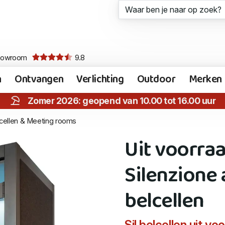
howroom
9.8
n
Ontvangen
Verlichting
Outdoor
Merken
Zomer 2026: geopend van 10.00 tot 16.00 uur
cellen & Meeting rooms
Uit voorraa
Silenzione
belcellen
Sil belcellen uit vo