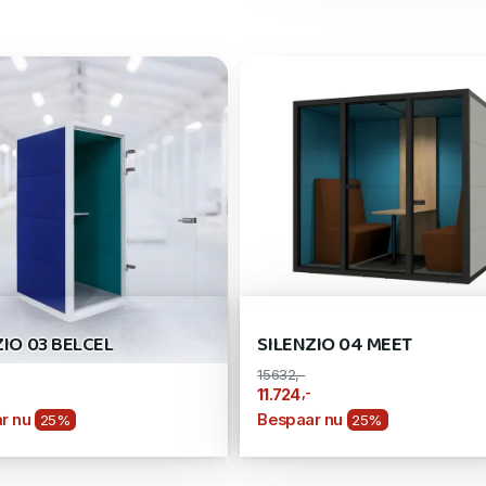
ZIO 03 BELCEL
SILENZIO 04 MEET
15632,-
,-
11.724
r nu
Bespaar nu
25%
25%