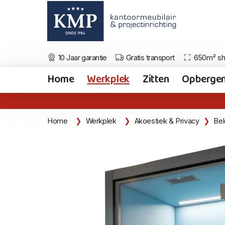
10 Jaar garantie
Gratis transport
650m² s
Home
Werkplek
Zitten
Opberge
Home
Werkplek
Akoestiek & Privacy
Bel