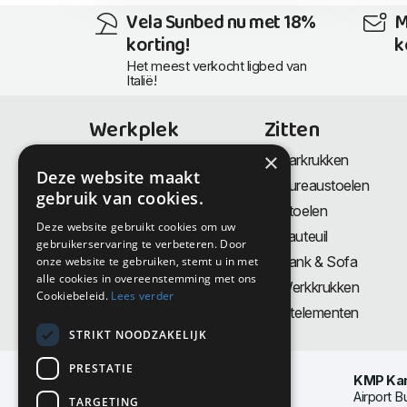
Vela Sunbed nu met 18%
M
korting!
k
Het meest verkocht ligbed van
Italië!
Werkplek
Zitten
×
Bureaus
Barkrukken
Deze website maakt
Thuiswerkplek
Bureaustoelen
gebruik van cookies.
Zit-Sta bureaus
Stoelen
Deze website gebruikt cookies om uw
Directiemeubilair
Fauteuil
gebruikerservaring te verbeteren. Door
Akoestiek & Privacy
Bank & Sofa
onze website te gebruiken, stemt u in met
alle cookies in overeenstemming met ons
Tafels
Werkkrukken
Cookiebeleid.
Lees verder
Vergadertafels
Zitelementen
STRIKT NOODZAKELIJK
PRESTATIE
KMP Kan
Airport B
TARGETING