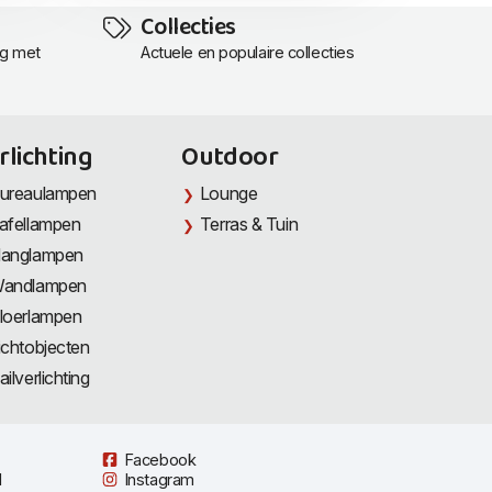
Collecties
ng met
Actuele en populaire collecties
rlichting
Outdoor
ureaulampen
Lounge
afellampen
Terras & Tuin
anglampen
andlampen
loerlampen
ichtobjecten
ailverlichting
Facebook
l
Instagram