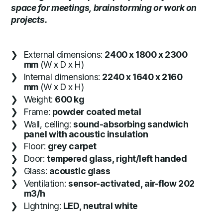
space for meetings, brainstorming or work on
projects.
External dimensions:
2400 x 1800 x 2300
mm
(W x D x H)
Internal dimensions:
2240 x 1640 x 2160
mm
(W x D x H)
Weight:
600 kg
Frame:
powder coated metal
Wall, ceiling:
sound-absorbing sandwich
panel with acoustic insulation
Floor:
grey carpet
Door:
tempered glass, right/left handed
Glass:
acoustic glass
Ventilation:
sensor-activated, air-flow 202
m3/h
Lightning:
LED, neutral white