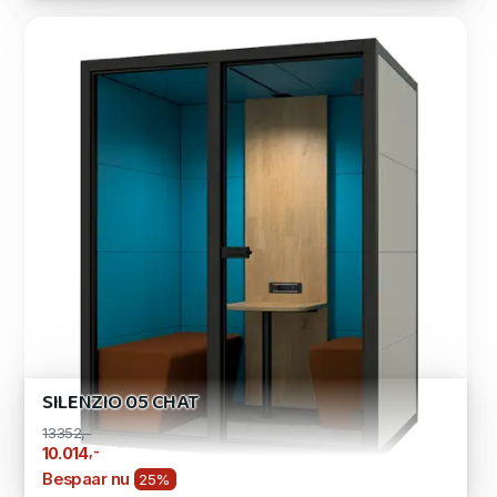
SILENZIO 05 CHAT
13352,-
,-
10.014
Bespaar nu
25%