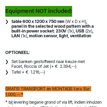
Equipment NOT included:
table 600 x 1200 x 750 mm
(W x D x H)
,
panel in the selected wood pattern with a
built-in power socket: 230V
(1x)
, USB
(2x)
,
LAN
(1x)
, motion sensor, light, ventilation
OPTIONEEL:
Set banken gestoffeerd naar keuze met
Facet, Roccia of Jet (+ € 2.394,--)
Tafel + € 1.216,--)
GRATIS TRANSPORT én MONTAGE t.w.v. Eur.
1.000,-- *
* bij levering begane grond of via lift, indien inhuizen