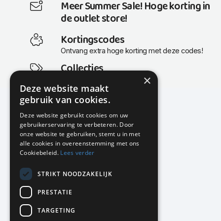
Meer Summer Sale! Hoge korting in
de outlet store!
Kortingscodes
Ontvang extra hoge korting met deze codes!
Collecties
×
Actuele en populaire collecties
Deze website maakt
gebruik van cookies.
Deze website gebruikt cookies om uw
gebruikerservaring te verbeteren. Door
KMP Kantoormeubilair
onze website te gebruiken, stemt u in met
Airport Business Park
alle cookies in overeenstemming met ons
Frankfurtstraat 29-31
Cookiebeleid.
Lees verder
1175 RH Lijnden
STRIKT NOODZAKELIJK
020-617 01 26
info@kmpkantoormeubilair.nl
PRESTATIE
Facebook
TARGETING
Instagram