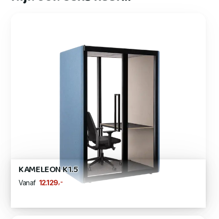
KAMELEON K1.5
,-
12.129
Vanaf