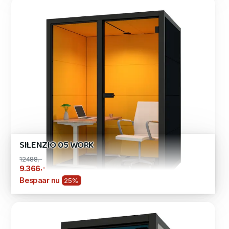
SILENZIO 05 WORK
12488,-
,-
9.366
Bespaar nu
25%