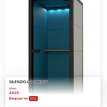
SILENZIO 02 LIBERTY
6164,-
,-
4.623
Bespaar nu
25%