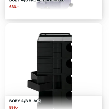
BOBY 4/8 PROVENZA PURPLE
,-
636
BOBY 4/8 BLACK
,-
599