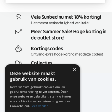
Vela Sunbed nu met 18% korting!
Het meest verkocht ligbed van Italië!
Meer Summer Sale! Hoge korting in
de outlet store!
Kortingscodes
Ontvang extra hoge korting met deze codes!
Collecties
×
Actuele en populaire collecties
Deze website maakt
gebruik van cookies.
Deze website gebruikt cookies om uw
gebruikerservaring te verbeteren. Door
KMP Kantoormeubilair
onze website te gebruiken, stemt u in met
Airport Business Park
alle cookies in overeenstemming met ons
Frankfurtstraat 29-31
Cookiebeleid.
Lees verder
1175 RH Lijnden