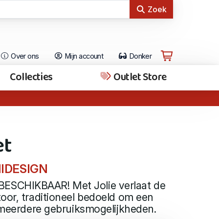
Zoek
Over ons
Mijn account
Donker
Collecties
Outlet Store
et
NIDESIGN
SCHIKBAAR! Met Jolie verlaat de
oor, traditioneel bedoeld om een
t meerdere gebruiksmogelijkheden.