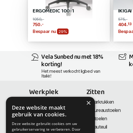
ERGOMEDIC 100-1
IKIGA
1050,-
575,-
,-
,13
750
404
Bespaar nu
Bespaa
29%
Vela Sunbed nu met 18%
M
korting!
k
Het meest verkocht ligbed van
Italië!
Werkplek
Zitten
×
Bureaus
Barkrukken
Deze website maakt
Thuiswerkplek
Bureaustoelen
gebruik van cookies.
Zit-Sta bureaus
Stoelen
Deze website gebruikt cookies om uw
Directiemeubilair
Fauteuil
gebruikerservaring te verbeteren. Door