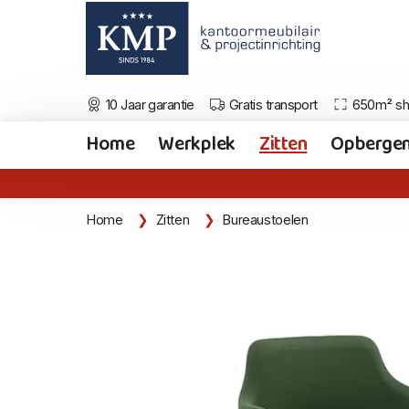
10 Jaar garantie
Gratis transport
650m² s
Home
Werkplek
Zitten
Opberge
Home
Zitten
Bureaustoelen