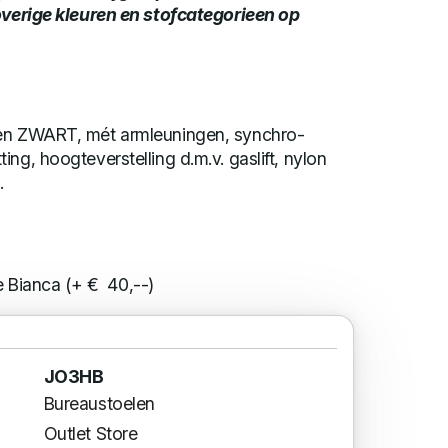
(overige kleuren en stofcategorieen op
len ZWART, mét armleuningen, synchro-
ng, hoogteverstelling d.m.v. gaslift, nylon
.
e Bianca (+ € 40,--)
JO3HB
Bureaustoelen
Outlet Store