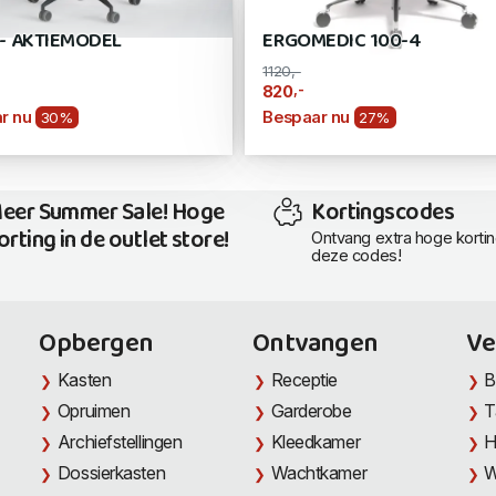
I - AKTIEMODEL
ERGOMEDIC 100-4
1120,-
,-
820
r nu
Bespaar nu
30%
27%
eer Summer Sale! Hoge
Kortingscodes
orting in de outlet store!
Ontvang extra hoge korti
deze codes!
Opbergen
Ontvangen
Ve
Kasten
Receptie
B
Opruimen
Garderobe
T
Archiefstellingen
Kleedkamer
H
Dossierkasten
Wachtkamer
W