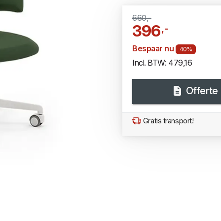
660,-
396
,-
Bespaar nu
40%
Incl. BTW: 479,16
Offerte
Gratis transport!