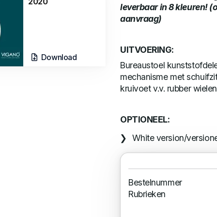
2020
leverbaar in 8 kleuren! 
aanvraag)
UITVOERING:
Download
Bureaustoel kunststofde
mechanisme met schuifzitti
kruivoet v.v. rubber wielen
OPTIONEEL:
White version/version
Bestelnummer
Rubrieken