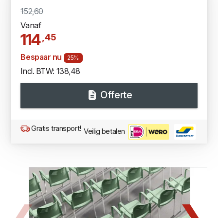
152,60
Vanaf
114
,45
Bespaar nu
25%
Incl. BTW: 138,48
Offerte
Gratis transport!
Veilig betalen