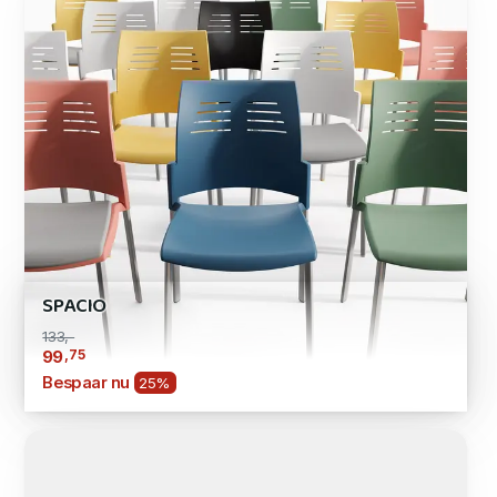
SPACIO
133,-
,75
99
Bespaar nu
25%