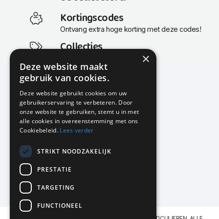
Kortingscodes
Ontvang extra hoge korting met deze codes!
Collecties
×
Actuele en populaire collecties
Deze website maakt
gebruik van cookies.
Deze website gebruikt cookies om uw
gebruikerservaring te verbeteren. Door
KMP Kantoormeubilair
onze website te gebruiken, stemt u in met
Airport Business Park
alle cookies in overeenstemming met ons
Frankfurtstraat 29-31
Cookiebeleid.
Lees verder
1175 RH Lijnden
STRIKT NOODZAKELIJK
020-617 01 26
info@kmpkantoormeubilair.nl
PRESTATIE
Facebook
TARGETING
Instagram
FUNCTIONEEL
KMP Kantoormeubilair levert aan BEDRIJVEN en PARTICULIEREN. ALLE