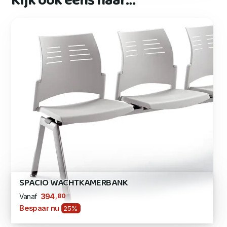
Kijk ook eens naar…
SPACIO WACHTKAMERBANK
,80
394
Vanaf
Bespaar nu
25%