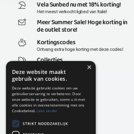
Vela Sunbed nu met 18% korting!
Het meest verkocht ligbed van Italië!
Meer Summer Sale! Hoge korting in
de outlet store!
Kortingscodes
Ontvang extra hoge korting met deze codes!
Collecties
×
Actuele en populaire collecties
Deze website maakt
gebruik van cookies.
Deze website gebruikt cookies om uw
gebruikerservaring te verbeteren. Door
KMP Kantoormeubilair
onze website te gebruiken, stemt u in met
Airport Business Park
alle cookies in overeenstemming met ons
Frankfurtstraat 29-31
Cookiebeleid.
Lees verder
1175 RH Lijnden
STRIKT NOODZAKELIJK
020-617 01 26
info@kmpkantoormeubilair.nl