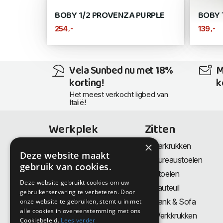
BOBY 1/2 PROVENZA PURPLE
BOBY 
,-
,-
254
139
Vela Sunbed nu met 18%
M
korting!
k
Het meest verkocht ligbed van
Italië!
Werkplek
Zitten
×
Bureaus
Barkrukken
Deze website maakt
Thuiswerkplek
Bureaustoelen
gebruik van cookies.
Zit-Sta bureaus
Stoelen
Deze website gebruikt cookies om uw
Directiemeubilair
Fauteuil
gebruikerservaring te verbeteren. Door
Akoestiek & Privacy
Bank & Sofa
onze website te gebruiken, stemt u in met
alle cookies in overeenstemming met ons
Tafels
Werkkrukken
Cookiebeleid.
Lees verder