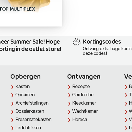
TOP MULTIPLEX
eer Summer Sale! Hoge
Kortingscodes
orting in de outlet store!
Ontvang extra hoge korti
deze codes!
Opbergen
Ontvangen
Ve
Kasten
Receptie
B
Opruimen
Garderobe
T
Archiefstellingen
Kleedkamer
H
Dossierkasten
Wachtkamer
W
Presentatiekasten
Horeca
V
Ladeblokken
L