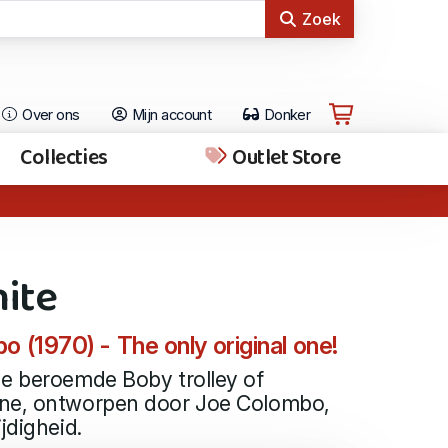
Zoek
Over ons
Mijn account
Donker
Collecties
Outlet Store
hite
 (1970) - The only original one!
de beroemde Boby trolley of
ine, ontworpen door Joe Colombo,
jdigheid.