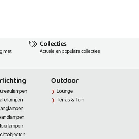
Collecties
ng met
Actuele en populaire collecties
rlichting
Outdoor
ureaulampen
Lounge
afellampen
Terras & Tuin
anglampen
andlampen
loerlampen
ichtobjecten