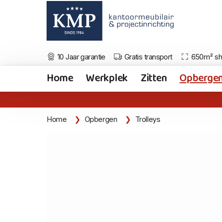
10 Jaar garantie
Gratis transport
650m² s
Home
Werkplek
Zitten
Opberge
Home
Opbergen
Trolleys