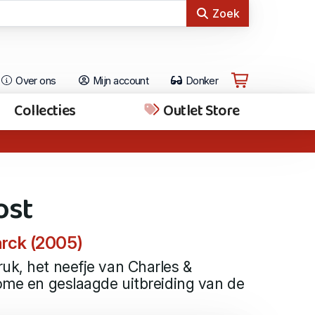
Zoek
Over ons
Mijn account
Donker
Collecties
Outlet Store
ost
arck (2005)
uk, het neefje van Charles &
kome en geslaagde uitbreiding van de
.