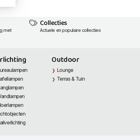
Collecties
ng met
Actuele en populaire collecties
rlichting
Outdoor
ureaulampen
Lounge
afellampen
Terras & Tuin
anglampen
andlampen
loerlampen
ichtobjecten
ailverlichting