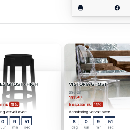
ES GHOST - HIGH
VICTORIA GHOST
232,23
,40
197
r nu
Bespaar nu
15%
15%
ng vervalt over:
Aanbieding vervalt over:
0
9
50
8
0
9
50
uur
min
sec
dag
uur
min
sec