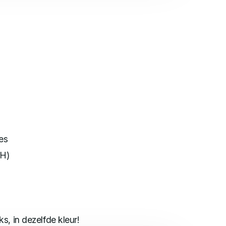
tes
*H)
ks, in dezelfde kleur!