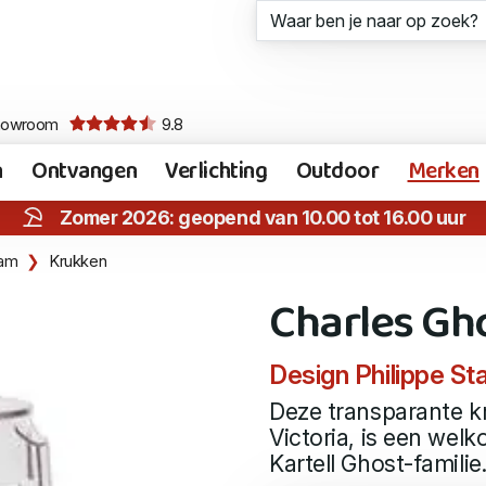
howroom
9.8
n
Ontvangen
Verlichting
Outdoor
Merken
Zomer 2026: geopend van 10.00 tot 16.00 uur
dam
Krukken
Charles Gh
Design Philippe St
Deze transparante kr
Victoria, is een wel
Kartell Ghost-familie