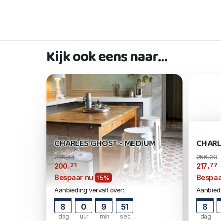
Kijk ook eens naar…
CHARLES GHOST - MEDIUM
CHARL
235,54
256,20
,21
,77
200
217
Bespaar nu
Bespaa
15%
Aanbieding vervalt over:
Aanbiedi
8
0
9
50
8
dag
uur
min
sec
dag