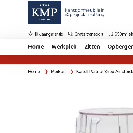
10 Jaar garantie
Gratis transport
650m² s
Home
Werkplek
Zitten
Opberge
Home
Merken
Kartell Partner Shop Amster