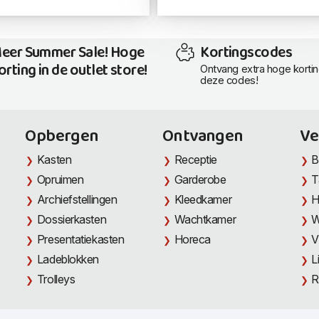
eer Summer Sale! Hoge
Kortingscodes
orting in de outlet store!
Ontvang extra hoge korti
deze codes!
Opbergen
Ontvangen
Ve
Kasten
Receptie
B
Opruimen
Garderobe
T
Archiefstellingen
Kleedkamer
H
Dossierkasten
Wachtkamer
W
Presentatiekasten
Horeca
V
Ladeblokken
L
Trolleys
R