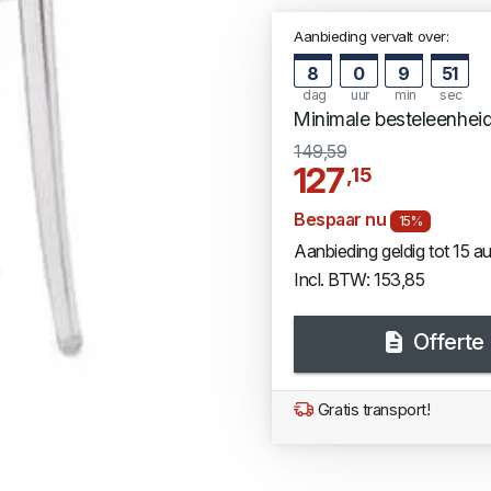
Aanbieding vervalt over:
8
0
9
50
dag
uur
min
sec
Minimale besteleenhei
149,59
127
,15
Bespaar nu
15%
Aanbieding geldig tot 15 
Incl. BTW: 153,85
Offerte
Gratis transport!