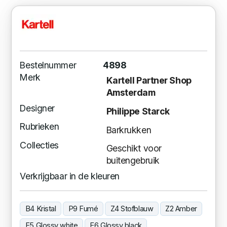
Bestelnummer
4898
Merk
Kartell Partner Shop
Amsterdam
Designer
Philippe Starck
Rubrieken
Barkrukken
Collecties
Geschikt voor
buitengebruik
Verkrijgbaar in de kleuren
B4 Kristal
P9 Fumé
Z4 Stofblauw
Z2 Amber
E5 Glossy white
E6 Glossy black