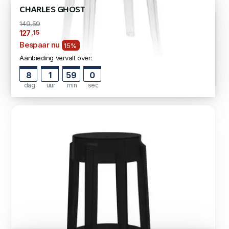
CHARLES GHOST
149,59
,15
127
Bespaar nu
15%
Aanbieding vervalt over:
8
1
58
59
dag
uur
min
sec