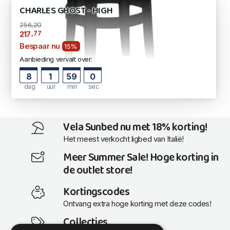
CHARLES GHOST - HIGH
256,20
,77
217
Bespaar nu
15%
Aanbieding vervalt over:
8
1
58
59
dag
uur
min
sec
Vela Sunbed nu met 18% korting!
Het meest verkocht ligbed van Italië!
Meer Summer Sale! Hoge korting in
de outlet store!
Kortingscodes
Ontvang extra hoge korting met deze codes!
Collecties