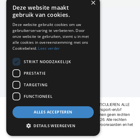
×
Actuele en populaire collecties
Deze website maakt
gebruik van cookies.
Deze website gebruikt cookies om uw
gebruikerservaring te verbeteren. Door
KMP Kantoormeubilair
onze website te gebruiken, stemt u in met
Airport Business Park
alle cookies in overeenstemming met ons
Frankfurtstraat 29-31
Cookiebeleid.
Lees verder
1175 RH Lijnden
STRIKT NOODZAKELIJK
020-617 01 26
info@kmpkantoormeubilair.nl
PRESTATIE
Facebook
TARGETING
Instagram
FUNCTIONEEL
KMP Kantoormeubilair levert aan BEDRIJVEN en PARTICULIEREN. ALLE
GENOEMDE PRIJZEN ZIJN EXCL. 21% B.T.W. Transport-en/of
ALLES ACCEPTEREN
Montagekosten op aanvraag. Aan deze website kunnen geen rechten
worden ontleend. KMP Kantoormeubilair VOF © 2026. Alle rechten
voorbehouden. Lees voor gebruik graag de
leveringsvoorwaarden
en het
DETAILS WEERGEVEN
privacy reglement
.