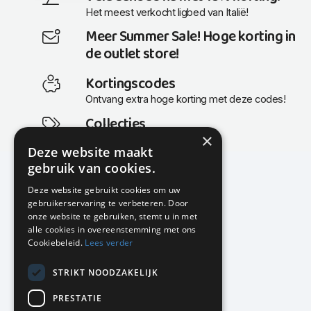
Het meest verkocht ligbed van Italië!
Meer Summer Sale! Hoge korting in
de outlet store!
Kortingscodes
Ontvang extra hoge korting met deze codes!
Collecties
×
Actuele en populaire collecties
Deze website maakt
gebruik van cookies.
Deze website gebruikt cookies om uw
gebruikerservaring te verbeteren. Door
KMP Kantoormeubilair
onze website te gebruiken, stemt u in met
Airport Business Park
alle cookies in overeenstemming met ons
Frankfurtstraat 29-31
Cookiebeleid.
Lees verder
1175 RH Lijnden
STRIKT NOODZAKELIJK
020-617 01 26
info@kmpkantoormeubilair.nl
PRESTATIE