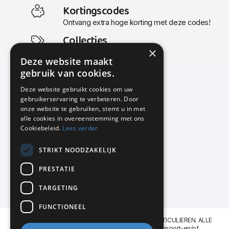
Kortingscodes
Ontvang extra hoge korting met deze codes!
Collecties
×
Actuele en populaire collecties
Deze website maakt
gebruik van cookies.
Deze website gebruikt cookies om uw
gebruikerservaring te verbeteren. Door
KMP Kantoormeubilair
onze website te gebruiken, stemt u in met
Airport Business Park
alle cookies in overeenstemming met ons
Frankfurtstraat 29-31
Cookiebeleid.
Lees verder
1175 RH Lijnden
STRIKT NOODZAKELIJK
020-617 01 26
info@kmpkantoormeubilair.nl
PRESTATIE
Facebook
TARGETING
Instagram
FUNCTIONEEL
KMP Kantoormeubilair levert aan BEDRIJVEN en PARTICULIEREN. ALLE
GENOEMDE PRIJZEN ZIJN EXCL. 21% B.T.W. Transport-en/of