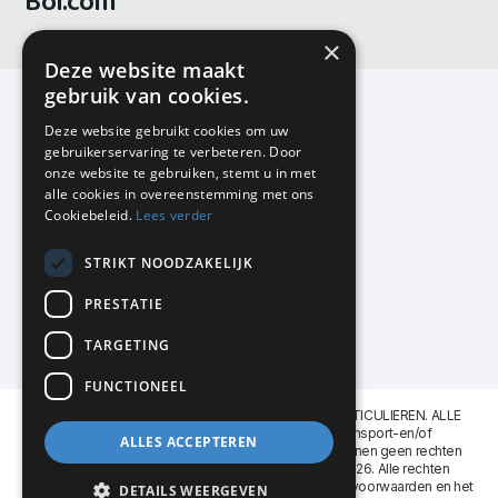
Bol.com
×
Deze website maakt
gebruik van cookies.
Deze website gebruikt cookies om uw
gebruikerservaring te verbeteren. Door
KMP Kantoormeubilair
onze website te gebruiken, stemt u in met
Airport Business Park
alle cookies in overeenstemming met ons
Frankfurtstraat 29-31
Cookiebeleid.
Lees verder
1175 RH Lijnden
STRIKT NOODZAKELIJK
020-617 01 26
info@kmpkantoormeubilair.nl
PRESTATIE
Facebook
TARGETING
Instagram
FUNCTIONEEL
KMP Kantoormeubilair levert aan BEDRIJVEN en PARTICULIEREN. ALLE
GENOEMDE PRIJZEN ZIJN EXCL. 21% B.T.W. Transport-en/of
ALLES ACCEPTEREN
Montagekosten op aanvraag. Aan deze website kunnen geen rechten
worden ontleend. KMP Kantoormeubilair VOF © 2026. Alle rechten
voorbehouden. Lees voor gebruik graag de
leveringsvoorwaarden
en het
DETAILS WEERGEVEN