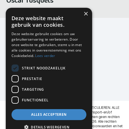
Oscar Tusquets
×
Deze website maakt
gebruik van cookies.
Deze website gebruikt cookies om uw
gebruikerservaring te verbeteren. Door
KMP Kantoormeubilair
onze website te gebruiken, stemt u in met
Airport Business Park
alle cookies in overeenstemming met ons
Frankfurtstraat 29-31
Cookiebeleid.
Lees verder
1175 RH Lijnden
STRIKT NOODZAKELIJK
020-617 01 26
info@kmpkantoormeubilair.nl
PRESTATIE
Facebook
TARGETING
Instagram
FUNCTIONEEL
KMP Kantoormeubilair levert aan BEDRIJVEN en PARTICULIEREN. ALLE
GENOEMDE PRIJZEN ZIJN EXCL. 21% B.T.W. Transport-en/of
ALLES ACCEPTEREN
Montagekosten op aanvraag. Aan deze website kunnen geen rechten
worden ontleend. KMP Kantoormeubilair VOF © 2026. Alle rechten
voorbehouden. Lees voor gebruik graag de
leveringsvoorwaarden
en het
DETAILS WEERGEVEN