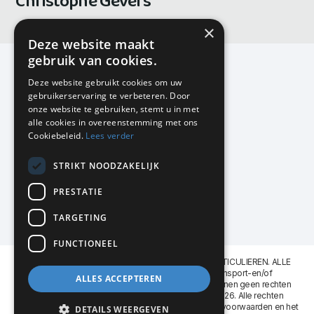
Christophe Gevers
×
Deze website maakt
gebruik van cookies.
Deze website gebruikt cookies om uw
gebruikerservaring te verbeteren. Door
KMP Kantoormeubilair
onze website te gebruiken, stemt u in met
Airport Business Park
alle cookies in overeenstemming met ons
Frankfurtstraat 29-31
Cookiebeleid.
Lees verder
1175 RH Lijnden
STRIKT NOODZAKELIJK
020-617 01 26
info@kmpkantoormeubilair.nl
PRESTATIE
Facebook
TARGETING
Instagram
FUNCTIONEEL
KMP Kantoormeubilair levert aan BEDRIJVEN en PARTICULIEREN. ALLE
GENOEMDE PRIJZEN ZIJN EXCL. 21% B.T.W. Transport-en/of
ALLES ACCEPTEREN
Montagekosten op aanvraag. Aan deze website kunnen geen rechten
worden ontleend. KMP Kantoormeubilair VOF © 2026. Alle rechten
voorbehouden. Lees voor gebruik graag de
leveringsvoorwaarden
en het
DETAILS WEERGEVEN