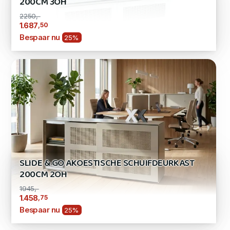
200CM 3OH
2250,-
,50
1.687
Bespaar nu
25%
SLIDE & GO AKOESTISCHE SCHUIFDEURKAST
200CM 2OH
1945,-
,75
1.458
Bespaar nu
25%