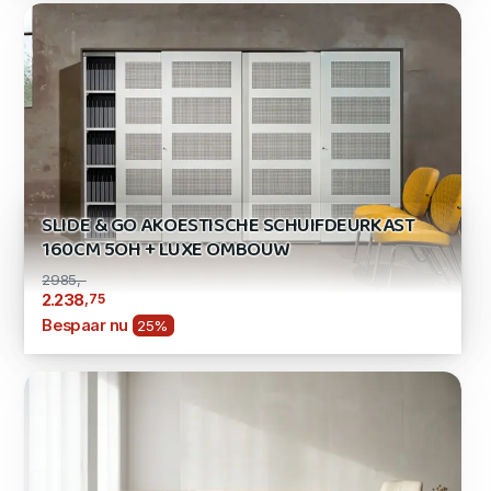
SLIDE & GO AKOESTISCHE SCHUIFDEURKAST
160CM 5OH + LUXE OMBOUW
2985,-
,75
2.238
Bespaar nu
25%