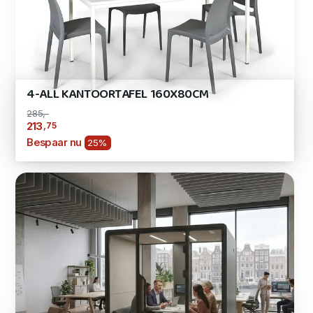
4-ALL KANTOORTAFEL 160X80CM
285,-
,75
213
Bespaar nu
25%