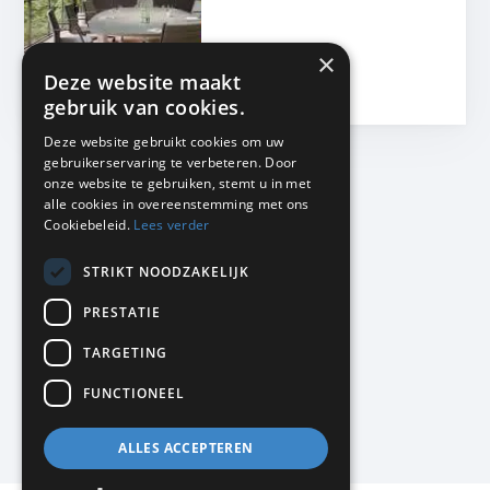
×
Deze website maakt
Download
gebruik van cookies.
Deze website gebruikt cookies om uw
gebruikerservaring te verbeteren. Door
onze website te gebruiken, stemt u in met
alle cookies in overeenstemming met ons
Cookiebeleid.
Lees verder
KMP Kantoormeubilair
STRIKT NOODZAKELIJK
Airport Business Park
Frankfurtstraat 29-31
PRESTATIE
1175 RH Lijnden
TARGETING
020-617 01 26
info@kmpkantoormeubilair.nl
FUNCTIONEEL
Facebook
ALLES ACCEPTEREN
Instagram