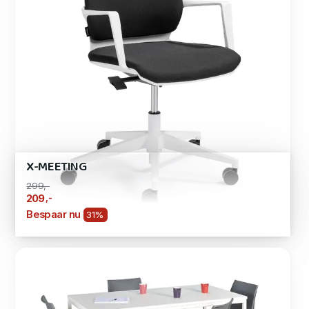
X-MEETING
299,-
,-
209
Bespaar nu
31%