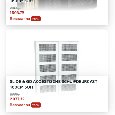
160CM 3OH
2005,-
,75
1.503
Bespaar nu
25%
SLIDE & GO AKOESTISCHE SCHUIFDEURKAST
160CM 5OH
2770,-
,50
2.077
Bespaar nu
25%