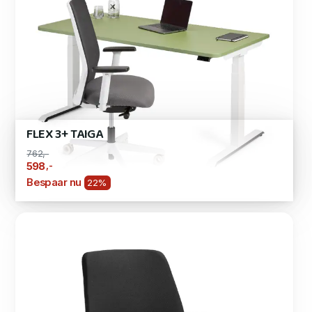
FLEX 3+ TAIGA
762,-
,-
598
Bespaar nu
22%