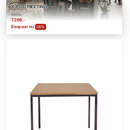
X-POD MEETING
9995,-
,-
7.398
Bespaar nu
26%