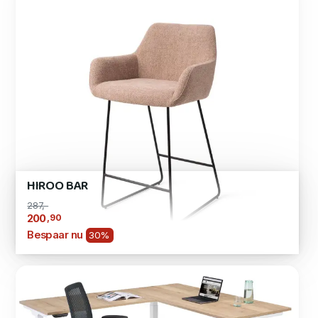
HIROO BAR
287,-
,90
200
Bespaar nu
30%