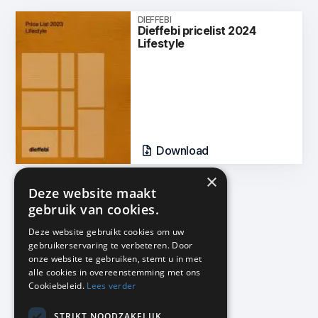
DIEFFEBI
Dieffebi pricelist 2024
Lifestyle
Download
×
Deze website maakt
gebruik van cookies.
Deze website gebruikt cookies om uw
gebruikerservaring te verbeteren. Door
KMP Kantoormeubilair
onze website te gebruiken, stemt u in met
Airport Business Park
alle cookies in overeenstemming met ons
Frankfurtstraat 29-31
Cookiebeleid.
Lees verder
1175 RH Lijnden
STRIKT NOODZAKELIJK