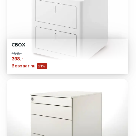
CBOX
498,-
,-
398
Bespaar nu
21%