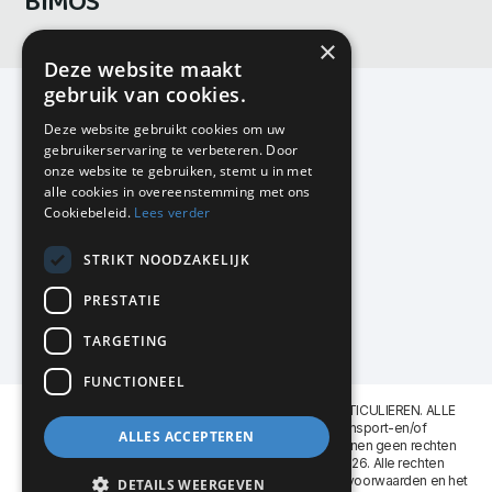
BIMOS
×
Deze website maakt
gebruik van cookies.
Deze website gebruikt cookies om uw
gebruikerservaring te verbeteren. Door
KMP Kantoormeubilair
onze website te gebruiken, stemt u in met
Airport Business Park
alle cookies in overeenstemming met ons
Frankfurtstraat 29-31
Cookiebeleid.
Lees verder
1175 RH Lijnden
STRIKT NOODZAKELIJK
020-617 01 26
info@kmpkantoormeubilair.nl
PRESTATIE
Facebook
TARGETING
Instagram
FUNCTIONEEL
KMP Kantoormeubilair levert aan BEDRIJVEN en PARTICULIEREN. ALLE
GENOEMDE PRIJZEN ZIJN EXCL. 21% B.T.W. Transport-en/of
ALLES ACCEPTEREN
Montagekosten op aanvraag. Aan deze website kunnen geen rechten
worden ontleend. KMP Kantoormeubilair VOF © 2026. Alle rechten
voorbehouden. Lees voor gebruik graag de
leveringsvoorwaarden
en het
DETAILS WEERGEVEN