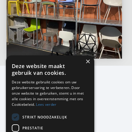
×
Deze website maakt
gebruik van cookies.
Deze website gebruikt cookies om uw
gebruikerservaring te verbeteren. Door
KMP Kantoormeubilair
onze website te gebruiken, stemt u in met
Airport Business Park
alle cookies in overeenstemming met ons
Frankfurtstraat 29-31
Cookiebeleid.
Lees verder
1175 RH Lijnden
STRIKT NOODZAKELIJK
020-617 01 26
info@kmpkantoormeubilair.nl
PRESTATIE