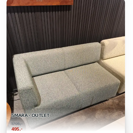
SMARA - OUTLET
1795,-
,-
495