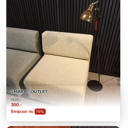
SMARA - OUTLET
1429,-
,-
300
Bespaar nu
79%