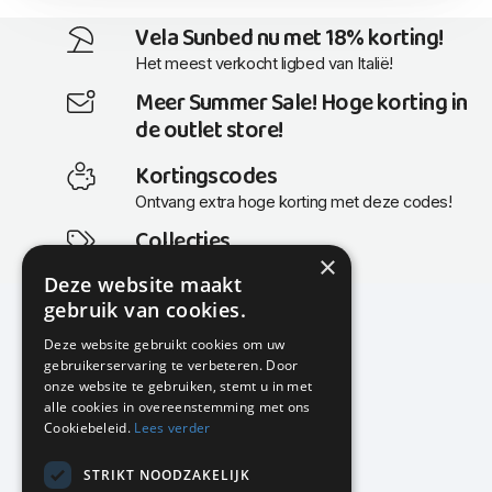
Vela Sunbed nu met 18% korting!
Het meest verkocht ligbed van Italië!
Meer Summer Sale! Hoge korting in
de outlet store!
Kortingscodes
Ontvang extra hoge korting met deze codes!
Collecties
×
Actuele en populaire collecties
Deze website maakt
gebruik van cookies.
Deze website gebruikt cookies om uw
gebruikerservaring te verbeteren. Door
KMP Kantoormeubilair
onze website te gebruiken, stemt u in met
Airport Business Park
alle cookies in overeenstemming met ons
Frankfurtstraat 29-31
Cookiebeleid.
Lees verder
1175 RH Lijnden
STRIKT NOODZAKELIJK
020-617 01 26