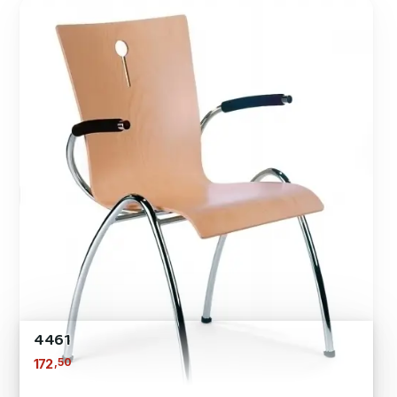
4461
,50
172