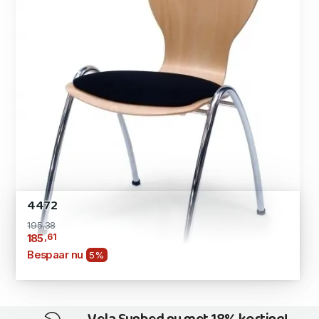
4472
195,38
,61
185
Bespaar nu
5%