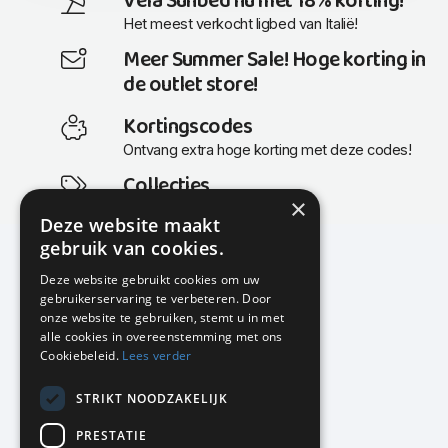
Vela Sunbed nu met 18% korting!
Het meest verkocht ligbed van Italië!
Meer Summer Sale! Hoge korting in
de outlet store!
Kortingscodes
Ontvang extra hoge korting met deze codes!
Collecties
×
Actuele en populaire collecties
Deze website maakt
gebruik van cookies.
Deze website gebruikt cookies om uw
gebruikerservaring te verbeteren. Door
KMP Kantoormeubilair
onze website te gebruiken, stemt u in met
Airport Business Park
alle cookies in overeenstemming met ons
Frankfurtstraat 29-31
Cookiebeleid.
Lees verder
1175 RH Lijnden
STRIKT NOODZAKELIJK
020-617 01 26
info@kmpkantoormeubilair.nl
PRESTATIE