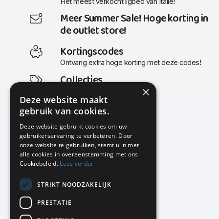
Het meest verkocht ligbed van Italië!
Meer Summer Sale! Hoge korting in
de outlet store!
Kortingscodes
Ontvang extra hoge korting met deze codes!
Collecties
×
Actuele en populaire collecties
Deze website maakt
gebruik van cookies.
Deze website gebruikt cookies om uw
gebruikerservaring te verbeteren. Door
KMP Kantoormeubilair
onze website te gebruiken, stemt u in met
Airport Business Park
alle cookies in overeenstemming met ons
Frankfurtstraat 29-31
Cookiebeleid.
Lees verder
1175 RH Lijnden
STRIKT NOODZAKELIJK
020-617 01 26
info@kmpkantoormeubilair.nl
PRESTATIE
Facebook