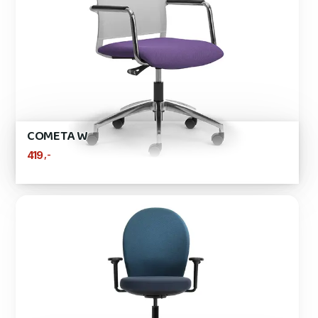
COMETA W
,-
419