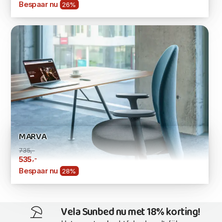
Bespaar nu
26%
MARVA
735,-
,-
535
Bespaar nu
28%
Vela Sunbed nu met 18% korting!