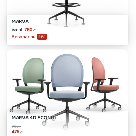
MARVA
,-
760
Vanaf
Bespaar nu
21%
MARVA 4D ECONIT
635,-
,-
475